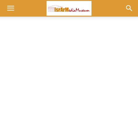
Museum
at
israrmedia.co.il