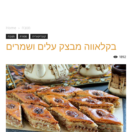
מטבח
Home
קונדיטוריה
מסורת
מטבח
בקלאווה מבצק עלים ושמרים
1892