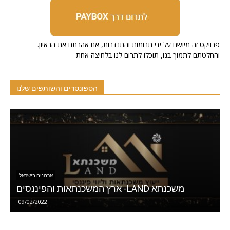
.פרויקט זה מיושם על ידי תרומות והתנדבות, אם אהבתם את הראיון
והחלטתם לתמוך בנו, תוכלו לתרום לנו בלחיצה אחת
הספונסרים והשותפים שלנו
הספונסרים והשותפים שלנו
אן טפאן – המרכז הארמני לתרבות וחינוך בישראל
ארץ המש
10/01/2021