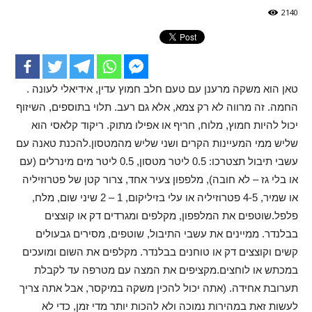
2140
. טאן הוא משקה מרענן עם טעם חלב חמוץ עדין, אידיאלי לעונה
החמה. זה מרווה לא רק צמא, אלא גם רעב. תלוי בתוספים, השיזוף
יכול להיות חמוץ, מלוח, חריף או אפילו מתוק. ריקוד קלאסי הוא
שליש ממי המעיינות הקרים ושני שליש מהמטסון.להכנת טאנה עם
עשבי תיבול תצטרכו: 0.5 ליטר מטסון, 0.5 ליטר מים מינרלים (עם
או בלי גז – לא חובה), מלפפון צעיר אחד, צרור קטן של פטרוזיליה
או שמיר, 4-5 פטרוזיליה או עלי בזיליקום, 1 – 2 שיני שום, מלח,
פלפל.שוטפים את המלפפון, מקלפים ומגרדים דק או קוצצים
בבלנדר. ממיינים את עשבי התיבול, שוטפים, מסירים גבעולים
קשים וקוצצים דק או טוחנים בבלנדר. מקלפים את השום ומועכים
במכתש או לוחצים.מקציפים את המצה עם מטרפה עד לקבלת
תערובת אחידה. (אתה יכול להכין משקה במיקסר, אבל אתה צריך
לעשות זאת במהירות נמוכה ולא להכות יותר מדי זמן, כדי לא