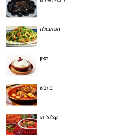
הטאבולה
מצון
בוזבש
קצ’וצ’ דג