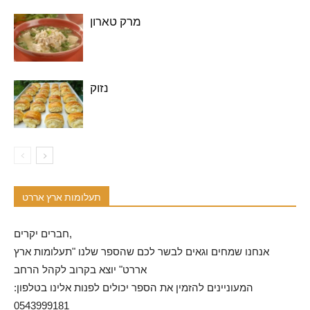
מרק טארון
נזוק
תעלומות ארץ אררט
חברים יקרים,
אנחנו שמחים וגאים לבשר לכם שהספר שלנו "תעלומות ארץ
אררט" יוצא בקרוב לקהל הרחב
המעוניינים להזמין את הספר יכולים לפנות אלינו בטלפון:
0543999181