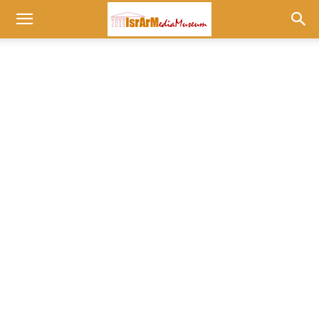
Museum
at
israrmedia.co.il