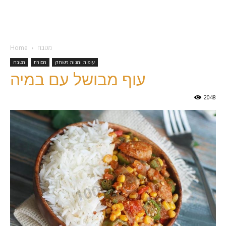
מטבח
Home
עופות ומנות משחק
מסורת
מטבח
עוף מבושל עם במיה
2048