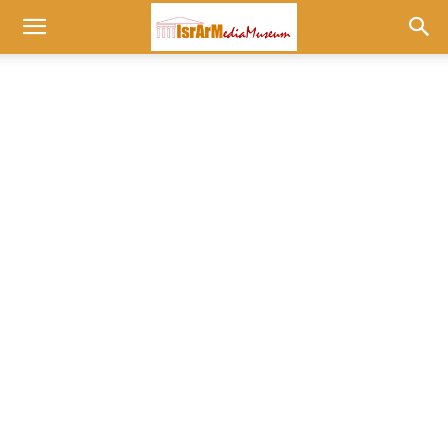
Museum
at
israrmedia.co.il