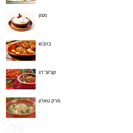
מצון
בוזבש
קצ’וצ’ דג
מרק טארון