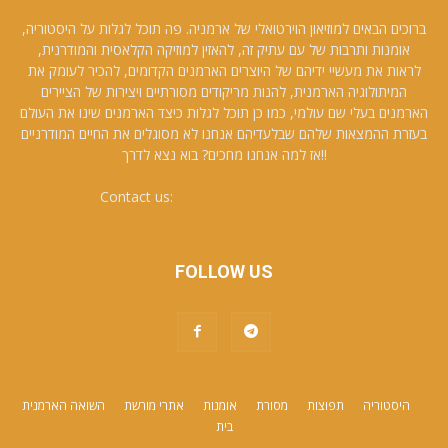
ברוכים הבאים למוזיאון הוירטואלי של ארמניה. פה תוכל לגלות על היסטוריה,
אומנות ותרבות של עם עתיק זה, להאזין למוזיקה הקלאסית והמודרנית,
לראות את מעשיי ידיהם של היוצרים הארמנים הקדומים, להכיר לעומק את
המיתולוגיה הארמנית, להנות מריקודים מסורתיים ויצירות של הציירים
הארמנים בעלי שם עולמי, כמו כן תוכל לגלות כיצד הארמנים שינו את העולם
בעזרת ההמצאות שלהם שבלעדיהם אנחנו לא מסוגלים את החיים המודרניים
!!אז למה אנחנו מחכים? בוא נצא לדרך
Contact us:
david.galfayan@gmail.com
FOLLOW US
היסטוריה
תפוצות
מסורת
אומנות
אתרי מורשת
השואה הארמנית
בית