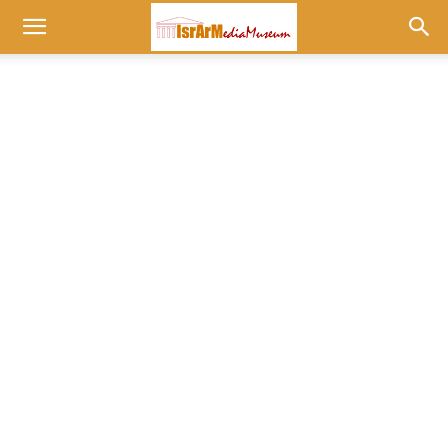
Museum
at
israrmedia.co.il