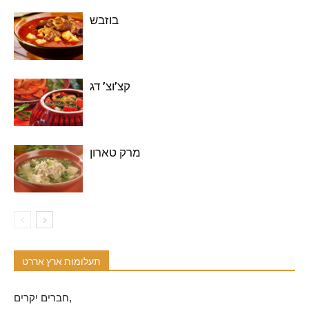
בוזבש
קצ’וצ’ דג
מרק טארון
תעלומות ארץ אררט
חברים יקרים,