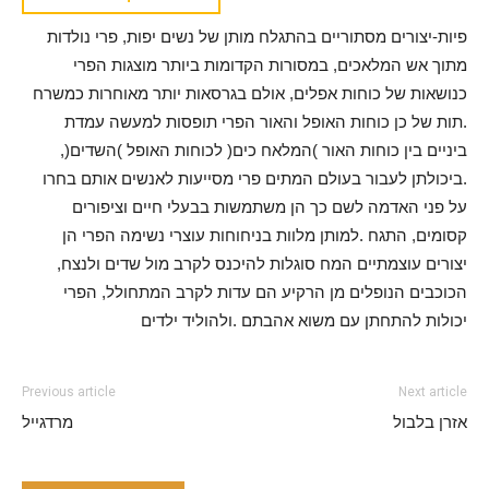
פיות-יצורים מסתוריים בהתגלח מותן של נשים יפות, פרי נולדות
מתוך אש המלאכים, במסורות הקדומות ביותר מוצגות הפרי
כנושאות של כוחות אפלים, אולם בגרסאות יותר מאוחרות כמשרח
.תות של כן כוחות האופל והאור הפרי תופסות למעשה עמדת
ביניים בין כוחות האור )המלאח כים( לכוחות האופל )השדים(,
.ביכולתן לעבור בעולם המתים פרי מסייעות לאנשים אותם בחרו
על פני האדמה לשם כך הן משתמשות בבעלי חיים וציפורים
קסומים, התגח .למותן מלוות בניחוחות עוצרי נשימה הפרי הן
יצורים עוצמתיים המח סוגלות להיכנס לקרב מול שדים ולנצח,
הכוכבים הנופלים מן הרקיע הם עדות לקרב המתחולל, הפרי
יכולות להתחתן עם משוא אהבתם .ולהוליד ילדים
Previous article
Next article
אזרן בלבול
מרדגייל