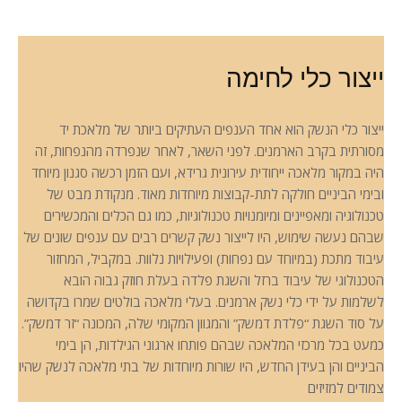
ייצור כלי לחימה
ייצור כלי הנשק הוא אחד הענפים העתיקים ביותר של מלאכת יד
מסורתית בקרב הארמנים. לפני השאר, לאחר שנפרדה מהנפחות, זה
היה במקור מלאכה ייחודית עירונית גרידא, ועם הזמן רכשה סגנון מיוחד
ובימי הביניים חולקה לתת-קבוצות מיוחדות מאוד. מנקודת מבט של
טכנולוגיה ומאפיינים ומיומנויות טכנולוגיות, כמו גם הכלים והמכשירים
שבהם נעשה שימוש, היו לייצור נשק קשרים רבים עם ענפים שונים של
עיבוד מתכת (במיוחד עם נפחות) ופעילויות נלוות. במקביל, המחזור
הטכנולוגי של עיבוד ברזל והשגת פלדה בעלת חוזק גבוה הובא
לשלמות על ידי כלי נשק ארמנים. בעלי מלאכה בולטים שמרו בקדושה
על סוד השגת “פלדת דמשק” והמגוון המקומי שלה, המכונה “זר דמשק”.
כמעט בכל מרכזי המלאכה שבהם פותחו ארגוני הגילדות, הן בימי
הביניים והן בעידן החדש, היו שורות מיוחדות של בתי מלאכה לנשק שהיו
צמודים למזיזים