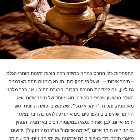
התפתחות כלי החרס צמחה במידה רבה בזכות זמינות חומרי הגלם
– חימר איכותי – , שעל פי המקורות, מיוצא בזמנים ההם מארמניה
גם ליוון, וגם למדינות המזרח הקרוב והמזרח התיכון. אז, כבר מלפני
האלף הראשון שלפני הספירה, סוג מיוחד של חימר אדום יוצא
מארמניה, ומכונה “חימר ארמני” , ששימש ברפואה היוונית. סוג
החימר שהערבים והפרסים כינו אותו זכהלהערכה רבה.מאגרי
חימר אדום, לבן ושחור נמצאו במקומות רבים בארמניה. הנפוץ
ביותר היה חימר אדום (“אדמה אדומה” או “אדמה חזקה”). ידועים
מאגרי חימר ורוד באיזור בירת ארמניה של ימי הביניים- דבין, חימר