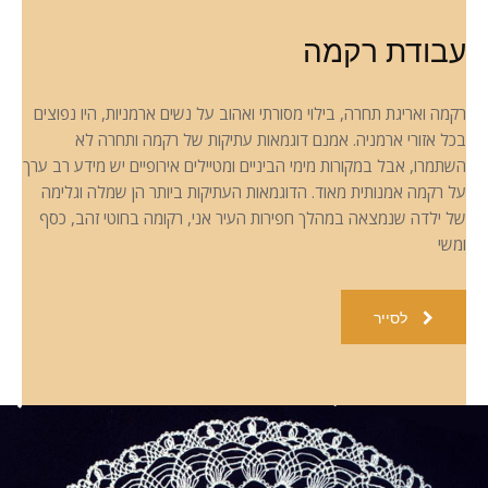
עבודת רקמה
רקמה ואריגת תחרה, בילוי מסורתי ואהוב על נשים ארמניות, היו נפוצים
בכל אזורי ארמניה. אמנם דוגמאות עתיקות של רקמה ותחרה לא
השתמרו, אבל במקורות מימי הביניים ומטיילים אירופיים יש מידע רב ערך
על רקמה אמנותית מאוד. הדוגמאות העתיקות ביותר הן שמלה וגלימה
של ילדה שנמצאה במהלך חפירות העיר אני, רקומה בחוטי זהב, כסף
ומשי
לסייר