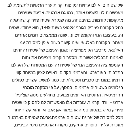
של שטיחים, אולם עדויות עקיפות יקרות ערך הראויות לתשומת לב
מאפשרות לנו לשפוט אותם, כמו גם ארמנית. אריגת שטיחים
מתקופות קודמות. בהיבט זה, מה שנקרא שטיח פזיריק, שהתגלה
בתל הקבורה פזיריק בגורני אלטאי בשנת 1949, הוא ייחודי. שטיח
זה, בעיצובו הנוי והקומפוזיציוני, שונה מממצאים דומים אחרים
מאתרי הקבורה באלטאי ואינו קשור בשום אופן למסורת עמי
האלטאי. מרכיבי הקומפוזיציה וסגנון העיצוב של שטיח זה זהים
לאמנות הבבלית-אשורית. מספר חוקרים מציינים את זהות
הקומפוזיציה והעיצוב הנוי של שטיח זה עם המסורות של העולם
התרבותי האורארטי והארמני הקדום. ראויים לציון במיוחד קווי
הדמיון במונחים טכניים וטכנולוגיים, כמו, למשל, קשרים כפולים
הגלומים בשטיחים ארמניים. בנוסף, על פי מסקנת מומחי
ההרמיטאז’, החוטים האדומים צבועים בתולעים מסוג קוצ’יניל
אררט – וורדן קרמיר. עובדות אלו מאפשרות לנו להסיק כי שטיח
פזיריק נארג במסופוטמיה או באזור אגן אגם ואן והוא קשור יותר
מכל למסורת של אריגת שטיחים ארמנית.אריגת שטיחים בארמניה
מוזכרת על ידי סופרים עתיקים, מקורות ארמניים מימי הביניים,