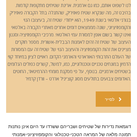
לנו לשפוט אותם, כמו גם ארמנית. אריגת שטיחים מתקופות קודמות.
בהיבט זה, מה שנקרא שטיח פאזיריק, שהתגלה בתל הקבורה פאזיריק
בגורני אלטאי בשנת 1949, הוא ייחודי. שטיח זה, בעיצובו הנוי
והקומפוזיציוני, שונה מממצאים דומים אחרים מאתרי הקבורה באלטאי
ואינו קשור בשום אופן למסורת עמי האלטאי. מרכיבי הקומפוזיציה וסגנון
העיצוב של שטיח זה זהים לאמנות הבבלית-אשורית. מספר חוקרים
מציינים את זהות הקומפוזיציה והעיצוב הנוי של שטיח זה עם המסורות
של העולם התרבותי האורארטי והארמני הקדום. ראויים לציון במיוחד קווי
הדמיון במונחים טכניים וטכנולוגיים, כמו, למשל, קשרים כפולים הגלומים
בשטיחים ארמניים. בנוסף, על פי מסקנת מומחי ההרמיטאז’, החוטים
האדומים צבועים בתולעים מסוג קוצ’יניל אררט – וורדן קרמיר.
לסייר
דוגמאות נדירות של שטיחים ושבריהם ששרדו עד היום אינן נותנות
תמונה מלאה של המראה הטכני-טכנולוגי והקומפוזיציוני-אמנותי