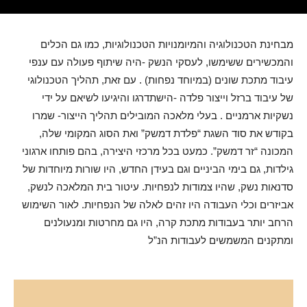
מבחינת הטכנולוגיה והמיומנויות הטכנולוגיות, כמו גם הכלים
והמכשירים ששימשו, לעסקי הנשק -היה שיתוף פעולה עם ענפי
עיבוד מתכת שונים (במיוחד נפחות) . עם זאת, תהליך הטכנולוגי
של עיבוד ברזל וייצור פלדה -הישתדרגו והיגיעו לשיאם על ידי
נשקיות ארמניים . בעלי מלאכה המובילים תהליך הייצור- שמרו
בקודש את סוד השגת “פלדת דמשק” ואת הסוג המקומי שלה,
המכונה “זר דמשק”. כמעט בכל מרכזי היצירה, בהם פותחו ארגוני
גילדות, גם בימי הביניים וגם בעידן החדש, היו שורות מיוחדות של
סדנאות נשק, שהיו צמודות לנפחיות. עיטור בית המלאכה לנשק,
אביזרים וכלי העבודה היו זהים לאלה של הנפחיות. לאור השימוש
הרחב יותר בעבודות מתכת קרה, היו גם מחרטות ומנעולנים
ומתקנים המשמשים לעבודות הנ”ל