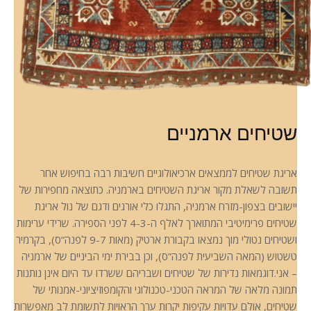
שטיחים ארמניים
אריגת שטיחים לממצאים ארכיאולוגיים חשיבות רבה בחיפוש אחר
תשובה לשאלת מקור אריגת השטיחים בארמניה. כתוצאה מחפירות של
יישובים בצפון-מזרח ארמניה, התגלו כלי אורגים ודגם של נול אריגת
שטיחים פרימיטיבי המתוארך לאלף ה-4-3 לפני הספירה. שרידי ערימות
ושטיחים נטולי מוך נמצאו בקבורת ארטיק (מאות 9-7 לפנה”ס), בקרמיר
טשטוש (המאה השביעית לפנה”ס), וכן בבירת ימי הביניים של ארמניה
– אני.דוגמאות נדירות של שטיחים ושבריהם ששרדו עד היום אינן נותנות
תמונה מלאה של המראה הטכני-טכנולוגי והקומפוזיציוני-אמנותי של
שטיחים, אולם עדויות עקיפות יקרות ערך הראויות לתשומת לב מאפשרות