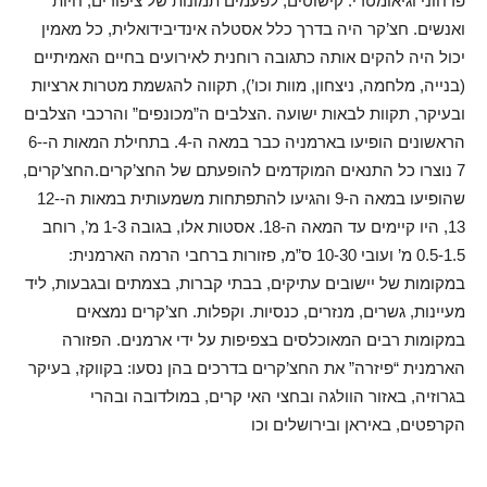
פרחוני וגיאומטרי. קישוטים, לפעמים תמונות של ציפורים, חיות
ואנשים. חצ’קר היה בדרך כלל אסטלה אינדיבידואלית, כל מאמין
יכול היה להקים אותה כתגובה רוחנית לאירועים בחיים האמיתיים
(בנייה, מלחמה, ניצחון, מוות וכו’), תקווה להגשמת מטרות ארציות
ובעיקר, תקוות לבאות ישועה .הצלבים ה”מכונפים” והרכבי הצלבים
הראשונים הופיעו בארמניה כבר במאה ה-4. בתחילת המאות ה-6-
7 נוצרו כל התנאים המוקדמים להופעתם של החצ’קרים.החצ’קרים,
שהופיעו במאה ה-9 והגיעו להתפתחות משמעותית במאות ה-12-
13, היו קיימים עד המאה ה-18. אסטות אלו, בגובה 1-3 מ’, רוחב
0.5-1.5 מ’ ועובי 10-30 ס”מ, פזורות ברחבי הרמה הארמנית:
במקומות של יישובים עתיקים, בבתי קברות, בצמתים ובגבעות, ליד
מעיינות, גשרים, מנזרים, כנסיות. וקפלות. חצ’קרים נמצאים
במקומות רבים המאוכלסים בצפיפות על ידי ארמנים. הפזורה
הארמנית “פיזרה” את החצ’קרים בדרכים בהן נסעו: בקווקז, בעיקר
בגרוזיה, באזור הוולגה ובחצי האי קרים, במולדובה ובהרי
הקרפטים, באיראן ובירושלים וכו