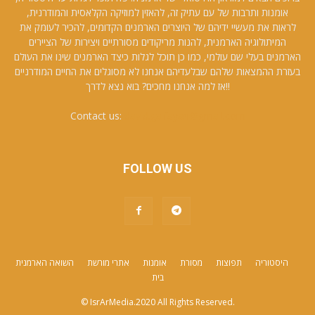
אומנות ותרבות של עם עתיק זה, להאזין למוזיקה הקלאסית והמודרנית,
לראות את מעשיי ידיהם של היוצרים הארמנים הקדומים, להכיר לעומק את
המיתולוגיה הארמנית, להנות מריקודים מסורתיים ויצירות של הציירים
הארמנים בעלי שם עולמי, כמו כן תוכל לגלות כיצד הארמנים שינו את העולם
בעזרת ההמצאות שלהם שבלעדיהם אנחנו לא מסוגלים את החיים המודרניים
!!אז למה אנחנו מחכים? בוא נצא לדרך
Contact us:
david.galfayan@gmail.com
FOLLOW US
היסטוריה
תפוצות
מסורת
אומנות
אתרי מורשת
השואה הארמנית
בית
© IsrArMedia.2020 All Rights Reserved.