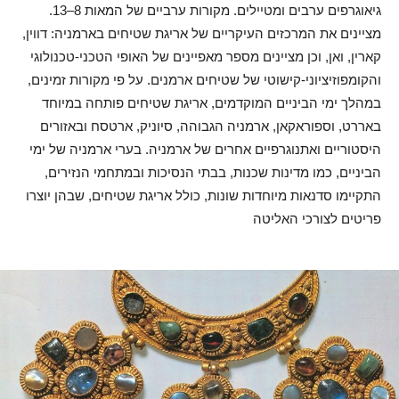
גיאוגרפים ערבים ומטיילים. מקורות ערביים של המאות 8–13.
מציינים את המרכזים העיקריים של אריגת שטיחים בארמניה: דווין,
קארין, ואן, וכן מציינים מספר מאפיינים של האופי הטכני-טכנולוגי
והקומפוזיציוני-קישוטי של שטיחים ארמנים. על פי מקורות זמינים,
במהלך ימי הביניים המוקדמים, אריגת שטיחים פותחה במיוחד
באררט, וספוראקאן, ארמניה הגבוהה, סיוניק, ארטסח ובאזורים
היסטוריים ואתנוגרפיים אחרים של ארמניה. בערי ארמניה של ימי
הביניים, כמו מדינות שכנות, בבתי הנסיכות ובמתחמי הנזירים,
התקיימו סדנאות מיוחדות שונות, כולל אריגת שטיחים, שבהן יוצרו
פריטים לצורכי האליטה