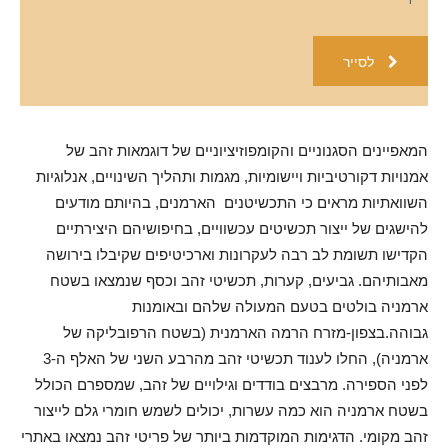
לסייר
המאפיינים הסגנוניים והקומפוזיציוניים של דוגמאות זהב של
אמנויות דקורטיביות ויישומיות, מגמות ותהליך השינויים, אנלוגיות
השוואתיות מראים כי התכשיטנים הארמנים, בהיותם מודעים
להישגים של ייצור תכשיטים עכשוויים, בחיפושיהם היצירתיים
הקדישו תשומת לב רבה לעקרונות וארכיטיפים שקיבלו בירושה
מאבותיהם. גביעים, קערות, תכשיטי זהב וכסף שנמצאו בשטח
ארמניה בולטים בטעם המעולה שלהם ובאומנות
גבוהה.בצפון-מזרח הרמה הארמנית (בשטח הרפובליקה של
ארמניה), החלו לענוד תכשיטי זהב מהרבע השני של האלף ה-3
לפני הספירה. מרבצים בודדים וגילויים של זהב, שמספרם הכולל
בשטח ארמניה הוא כמה עשרות, יכולים לשמש חומרי גלם לייצור
זהב מקומי. הדגימות המוקדמות ביותר של פריטי זהב נמצאו באתרי