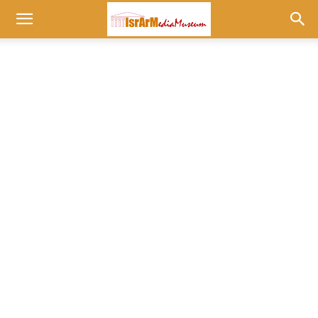
Museum
at
israrmedia.co.il