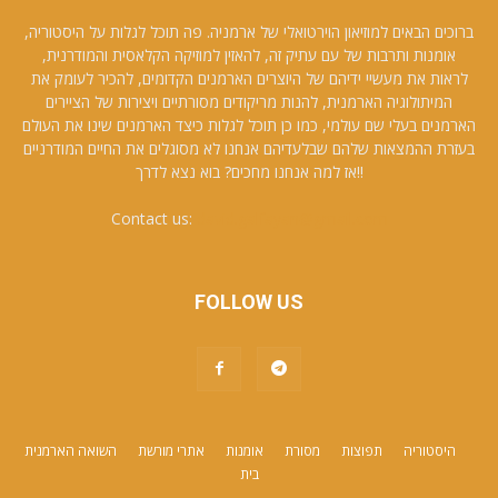
ברוכים הבאים למוזיאון הוירטואלי של ארמניה. פה תוכל לגלות על היסטוריה,
אומנות ותרבות של עם עתיק זה, להאזין למוזיקה הקלאסית והמודרנית,
לראות את מעשיי ידיהם של היוצרים הארמנים הקדומים, להכיר לעומק את
המיתולוגיה הארמנית, להנות מריקודים מסורתיים ויצירות של הציירים
הארמנים בעלי שם עולמי, כמו כן תוכל לגלות כיצד הארמנים שינו את העולם
בעזרת ההמצאות שלהם שבלעדיהם אנחנו לא מסוגלים את החיים המודרניים
!!אז למה אנחנו מחכים? בוא נצא לדרך
Contact us:
david.galfayan@gmail.com
FOLLOW US
היסטוריה
תפוצות
מסורת
אומנות
אתרי מורשת
השואה הארמנית
בית