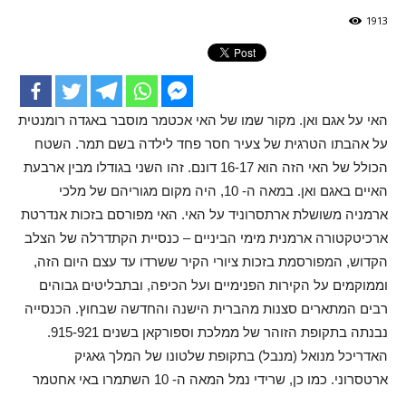
1913
האי על אגם ואן. מקור שמו של האי אכטמר מוסבר באגדה רומנטית
על אהבתו הטרגית של צעיר חסר פחד לילדה בשם תמר. השטח
הכולל של האי הזה הוא 16-17 דונם. זהו השני בגודלו מבין ארבעת
האיים באגם ואן. במאה ה- 10, היה מקום מגוריהם של מלכי
ארמניה משושלת ארתסרוניד על האי. האי מפורסם בזכות אנדרטת
ארכיטקטורה ארמנית מימי הביניים – כנסיית הקתדרלה של הצלב
הקדוש, המפורסמת בזכות ציורי הקיר ששרדו עד עצם היום הזה,
וממוקמים על הקירות הפנימיים ועל הכיפה, ובתבליטים גבוהים
רבים המתארים סצנות מהברית הישנה והחדשה שבחוץ. הכנסייה
נבנתה בתקופת הזוהר של ממלכת וספורקאן בשנים 915-921.
האדריכל מנואל (מנבל) בתקופת שלטונו של המלך גאגיק
ארטסרוני. כמו כן, שרידי נמל המאה ה- 10 השתמרו באי אחטמר