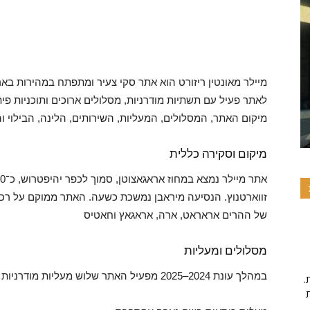
מיילר מאונטין ריזורט הוא אתר סקי צעיר ומתפתח במהירות בא
לאתר פעיל עם תשתיות מודרניות, מסלולים ארוכים ותוכניות פ
מיקום האתר, המסלולים, המעליות, השירותים, הלינה, הבילוי 
מיקום וסקירה כללית
זווארטנוץ. הנסיעה מיראבן נמשכת כשעה. האתר ממוקם על רכס
של ההרים אראראט, ארה, אראגאץ וחאטיס
מסלולים ומעליות
במהלך עונת 2024–2025 מפעיל האתר שלוש מעליות מודרניות
.פרויקט זה מיושם על ידי תרומות והתנדבות, אם אהבתם את