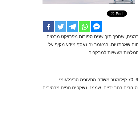
רמניה, שהפך תוך שנים ספורות מפרויקט מבטיח
יתוח שאפתניות. במאמר זה נאסף מידע מקיף על
והמלצות מעשיות למבקרים
אתר מיילר נמצא במחוז אראגאצוטן, סמוך לכפר יהיפטרוש, כ־60–70 קילומטר משדה התעופה הבינלאומי
 הרים רחב ידיים, שממנו נשקפים נופים מרהיבים