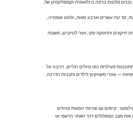
ן נבנים מלונות ברמה בינלאומית וקומפלקסים של
.
.מסעדות — באתר פועלות כמה מסעדות ובתי קפה, בהם טאק טח, סר טח עשרים וארבע מאות, וולווט ואמנזיה,
 תיקונים ותחזוקת סקי, אזור לטיובינג, משטח
וכננות פעילויות כמו טיולים רגליים, רכיבה על
שפחות — אזורי משחקים לילדים ותכניות הדרכה.
ומטר. קיימים גם שירותי הסעות וטיולים
 ואת מצב המסלולים דרך האתר הרשמי או