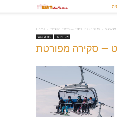
Museum
ית
at
 אראגטס
מיילר מאונטין ריזורט — סקירה מפורטת
Home
israrmedia.co.il
אתרי מורשת
אזור אראגטס
רט — סקירה מפורטת