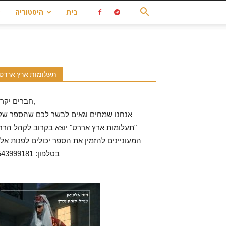
בית
היסטוריה
תעלומות ארץ אררט
חברים יקרים,
אנחנו שמחים וגאים לבשר לכם שהספר שלנ
"תעלומות ארץ אררט" יוצא בקרוב לקהל הרח
המעוניינים להזמין את הספר יכולים לפנות אלי
בטלפון: 0543999181