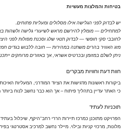
בטיחות והמלצות מעשיות
.יש לבדוק לפני הגלישה אילו מסלולים ומעליות פתוחים
.למתחילים — מומלץ להירשם מראש לשיעורי גלישה ולשהות באזו
.לחובבי סקי חופשי — לבדוק תנאי שלג וסכנת מפולות לפני היצ
.מזג האוויר בהרים משתנה במהירות — חובה ללבוש בגדים חמים
.ניתן לשלם במזומן ובכרטיס אשראי, אך באזורים מרוחקים ייתכנ
חוות דעת וחוויות מבקרים
ביקורות ראשונות מדגישות את הציוד המודרני, המעליות האיכות
כי האתר עדיין בתהליך פיתוח – אך הוא כבר נחשב לנוח ביותר מ
תוכניות לעתיד
הפרויקט מתוכנן כמרכז תיירות הררי רחב־היקף, שיכלול בעתיד
מלונות, מרכזי קניות ובילוי. מיילר נחשב למרכיב אסטרטגי בפי