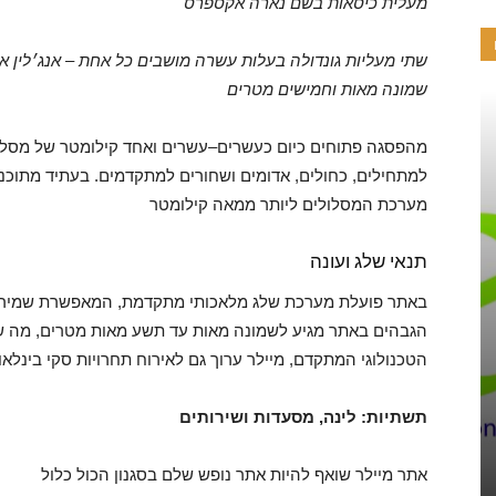
מעלית כיסאות בשם נארה אקספרס
שתי מעליות גונדולה בעלות עשרה מושבים כל אחת – אנג׳לין אח
שמונה מאות וחמישים מטרים
מהפסגה פתוחים כיום כעשרים–עשרים ואחד קילומטר של מסלולי
למתחילים, כחולים, אדומים ושחורים למתקדמים. בעתיד מתוכ
מערכת המסלולים ליותר ממאה קילומטר
תנאי שלג ועונה
באתר פועלת מערכת שלג מלאכותי מתקדמת, המאפשרת שמירה ע
הגבהים באתר מגיע לשמונה מאות עד תשע מאות מטרים, מה שמ
הטכנולוגי המתקדם, מיילר ערוך גם לאירוח תחרויות סקי בינלאו
תשתיות: לינה, מסעדות ושירותים
ארמנים בישראל
סטודיו סופי
אתר מיילר שואף להיות אתר נופש שלם בסגנון הכול כלול
10/01/2021