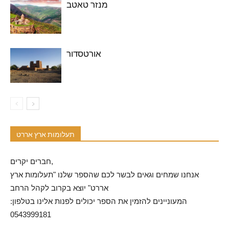
מנזר טאטב
אורטסדור
תעלומות ארץ אררט
חברים יקרים,
אנחנו שמחים וגאים לבשר לכם שהספר שלנו "תעלומות ארץ
אררט" יוצא בקרוב לקהל הרחב
המעוניינים להזמין את הספר יכולים לפנות אלינו בטלפון:
0543999181