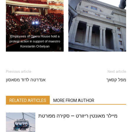
Employees of Opera House hold a
protest action in support of maestro
Konstantin Orbelyan
Previous article
Next article
מפל קסאך
אנדרטה לדוד מסאסון
RELATED ARTICLES
MORE FROM AUTHOR
מיילר מאונטין ריזורט — סקירה מפורטת