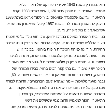
הוא נבנה רק בשנת 1940 על ידי הפרויקט של האדריכל א.ו.
תמניאן. האודיטוריום תוכנן עבור 1,120 איש.בשנת 1938 נקרא
התיאטרון על שם אלכסנדר אפאנאסייביץ ‘ספנדיאריאן.בשנת 1939
הוענק לתיאטרון מסדר לנין.בשנת 1957 קיבל התיאטרון את התואר
אקדמאי.מקום בול אופרה, 1979
בניין בית האופרה ממוקם במרכז ירוואן, שכן הוא נולד על פי תכנית
העיר הכללית שפיתח טמניאן.הקצה הדרומי של הבניין פונה לכיכר
החירות, הידועה כאחת הכיכרות היפות בירוואן. בכיכר זו יש
אנדרטאות להובנס טומניאן ואלכסנדר ספנדיארוב, מתחת לכיכר
בשנת 2010 נפתח חניון בן שלוש מפלסים ל -500 מכוניות.מאחורי
הכיכר יש גן ציבורי עם בתי קפה רבים בחוץ. בצידו המזרחי של
הפארק, בצומת הרחובות טומניאן וטריאן, בראשית שנות ה -60,
נבנה מאגר מלאכותי – מה שנקרא “אגם הברבורים”, הדומה לצורת
אגם סבן. על גדת הבריכה יש אנדרטה לארנו בבאג’אניאן.מדרום,
השדרה הצפונית נשענת על המתחם האדריכלי, כך שבניין
התיאטרון הופך למאפיין הדומיננטי שמשלים את דימוי
השדרה.החזית הצפונית מופנית לכיכר פרנס, שהיא המרכז, שם