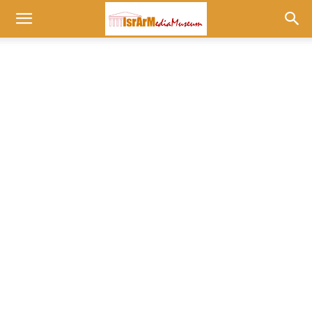
Museum
at
israrmedia.co.il