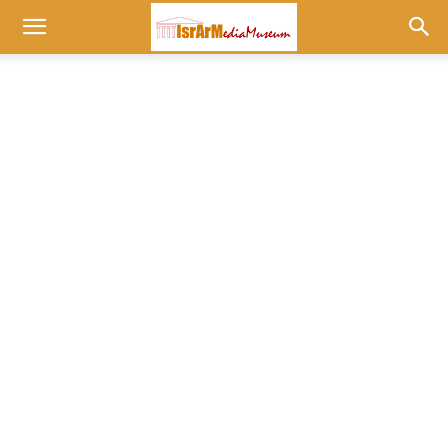
Museum
at
israrmedia.co.il