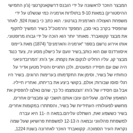
המבצר הוזכר לראשונה על ידי הובנס דרשקאנקרטצי (ג’ון החמישי
ההיסטוריון) במאות 9-10 בתולדות ארמניה כמי שנשלט על ידי
משפחת האצולה הארמנית בגרטוני. הוא כתב כי בשנת 924, לאחר
שהפסיד בקרב באי סבן, המפקד והרמטכ”ל בשיר המשיך לתקוף
את מבצר קקוואברד. מאוחר יותר הוא הוכה על ידי גבורג מרזפטוני.
אותו אירוע נרשם בספר “ארמניה והארמנים” (1874) מאת ג’יימס
איסוורדנס שם הוא כותב,בשיר זועם על כישלון מסע זה, צעד כנגד
מבצר קג, עליו החליט לנקום את נקמתו. אך ג’ורג ‘המרזבדוניאני
היה שם עם חסידיו המעטים, ולכן התגייס והטיל מטען אדיר על
כוחותיו של בשיר, וסימן את התקדמותו בערימות הרוגים. בשיר היו
רגלי סוסו שבורות; אולם, בקושי ביצע את בריחתו, ואחריו חייליו.
אבל גם חסידיו של ג’ורג ‘הצטמצמו כל כך, שהם נאלצו להפסיק את
המאמץ שלהם. שעליהם עזבו אותם תושבי קג ומבצרים אחרים,
מחשש לפעולותיו העתידיות של בשיר, והסתתרו במקומות אחרים.
בשיר כששמע זאת, השתלט עליהם.במאה ה -11 היא עברה
למשפחת פהלוווני ובמאה ה 12-13 למשפחת פרושיאן שעל שמה
נקראת העיר הסמוכה. קקוואברד הוזכר לאחרונה בשנת 1224,