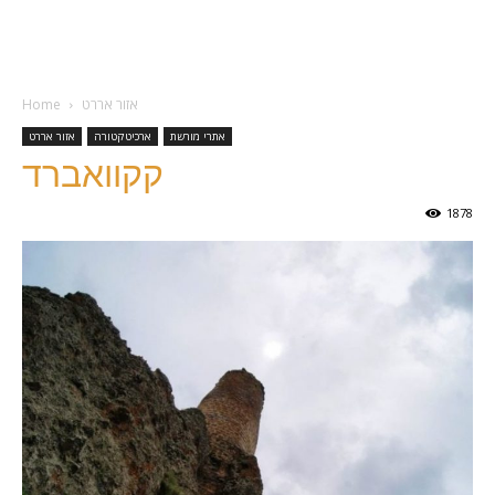
אזור אררט
Home
אתרי מורשת
ארכיטקטורה
אזור אררט
קקוואברד
1878