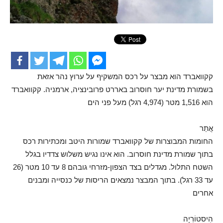
קקוואברד הוא מבצר על רכס המשקיף על ערוץ נהר אזאת
בשמורת מדינת יער חוסרוב באררט פרובינציה, ארמניה. קקוואברד
הוא 1,516 מטר (4,974 רגל) מעל פני הים
אֲתַר
החומות המבוצרות של קקוואברד שמורות היטב ומכתירות רכס
בתוך שמורת מדינת חוסרוב. הוא אינו נגיש משלוש צדדיו בגלל
השטח התלול. מגדלים בצד הצפון-מזרחי גובהם 8 עד 10 מטר (26
עד 33 רגל). בתוך המבצר נמצאים הריסות של כנסייה ומבנים
אחרים
הִיסטוֹרִיָה