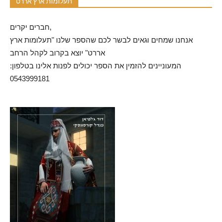
תעלומות ארץ אררט
חברים יקרים,
אנחנו שמחים וגאים לבשר לכם שהספר שלנו "תעלומות ארץ
אררט" יוצא בקרוב לקהל הרחב
המעוניינים להזמין את הספר יכולים לפנות אלינו בטלפון:
0543999181