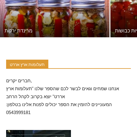
ות כבושות
מרינדת ירקות
תעלומות ארץ אררט
חברים יקרים,
אנחנו שמחים וגאים לבשר לכם שהספר שלנו "תעלומות ארץ
אררט" יוצא בקרוב לקהל הרחב
המעוניינים להזמין את הספר יכולים לפנות אלינו בטלפון:
0543999181