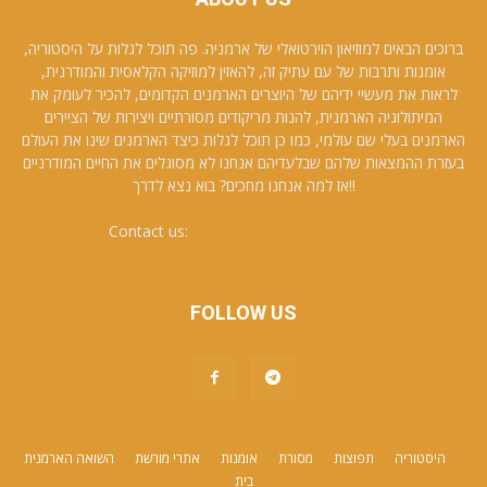
ברוכים הבאים למוזיאון הוירטואלי של ארמניה. פה תוכל לגלות על היסטוריה,
אומנות ותרבות של עם עתיק זה, להאזין למוזיקה הקלאסית והמודרנית,
לראות את מעשיי ידיהם של היוצרים הארמנים הקדומים, להכיר לעומק את
המיתולוגיה הארמנית, להנות מריקודים מסורתיים ויצירות של הציירים
הארמנים בעלי שם עולמי, כמו כן תוכל לגלות כיצד הארמנים שינו את העולם
בעזרת ההמצאות שלהם שבלעדיהם אנחנו לא מסוגלים את החיים המודרניים
!!אז למה אנחנו מחכים? בוא נצא לדרך
Contact us:
david.galfayan@gmail.com
FOLLOW US
היסטוריה
תפוצות
מסורת
אומנות
אתרי מורשת
השואה הארמנית
בית