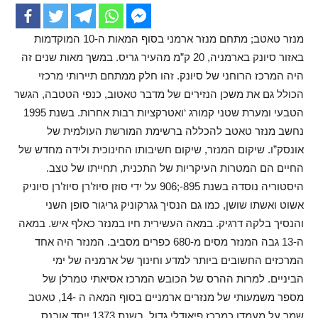
מנזר טאטב; מתחם מנזר ארמני בסוף המאות ה-10 המוקדמות
באזור סיונק בארמניה, 20 ק”מ מהעיר גריס. במשך מאות שנים זה
היה המרכז הרוחני של סיונק. זהו חלק ממתחם תיירותי מרכזי
הכולל גם את משכן הנזירים של מדבר טאטוב, כנפי הטטבה, הגשר
הטבעי ומערת שטני קמורג ‘ואטרקציות רבות אחרות. בשנת 1995
נחשב מנזר טאטב להכללה ברשימת המורשת העולמית של
אונסק”ו. שיקום המנזר, שיקום חשיבותו החינוכית ולידה מחדש של
החיים הם המטרות העיקריות של התכנית, תחייתו של טצב.
היסטוריה נוסדה בשנת 895-;906 על ידי סוזן סיוז’רן סיוז’רן סיוניק
אשוט ואשתו שושן, כמו גם הנסיך גגרקוניק גריגור סופן השני
והנסיך בלקה דרגיק. במאה העשירית חיו במנזר כאלף איש. במאה
ה-13 גבה המנזר מסים מ-680 כפרים מסביב. המנזר היה אחד
המרכזים החשובים ביותר למדע וחינוך של ארמניה של ימי
הביניים. למרות ההרס של הכובש המרכז אסיאתי טמרלן של
מספר משמעותי של מנזרים ארמניים בסוף המאה ה -14, טאטב
שמר על מעמדו כמרכז פיאודלי גדול. בשנת 1373 ייסד אובנס