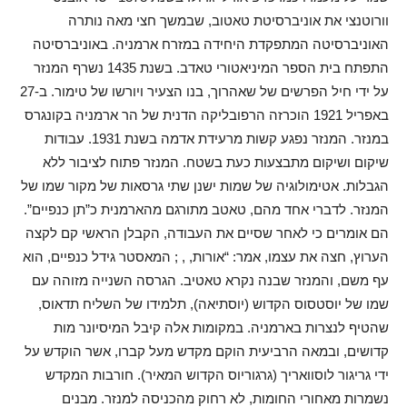
וורוטנצי את אוניברסיטת טאטוב, שבמשך חצי מאה נותרה
האוניברסיטה המתפקדת היחידה במזרח ארמניה. באוניברסיטה
התפתח בית הספר המיניאטורי טאדב. בשנת 1435 נשרף המנזר
על ידי חיל הפרשים של שאהרוך, בנו הצעיר ויורשו של טימור. ב-27
באפריל 1921 הוכרזה הרפובליקה הדנית של הר ארמניה בקונגרס
במנזר. המנזר נפגע קשות מרעידת אדמה בשנת 1931. עבודות
שיקום ושיקום מתבצעות כעת בשטח. המנזר פתוח לציבור ללא
הגבלות. אטימולוגיה של שמות ישנן שתי גרסאות של מקור שמו של
המנזר. לדברי אחד מהם, טאטב מתורגם מהארמנית כ”תן כנפיים”.
הם אומרים כי לאחר שסיים את העבודה, הקבלן הראשי קם לקצה
הערוץ, חצה את עצמו, אמר: “אורות, , ; המאסטר גידל כנפיים, הוא
עף משם, והמנזר שבנה נקרא טאטיב. הגרסה השנייה מזוהה עם
שמו של יוסטסוס הקדוש (יוסתיאה), תלמידו של השליח תדאוס,
שהטיף לנצרות בארמניה. במקומות אלה קיבל המיסיונר מות
קדושים, ובמאה הרביעית הוקם מקדש מעל קברו, אשר הוקדש על
ידי גריגור לוסוואריך (גרגוריוס הקדוש המאיר). חורבות המקדש
נשמרות מאחורי החומות, לא רחוק מהכניסה למנזר. מבנים