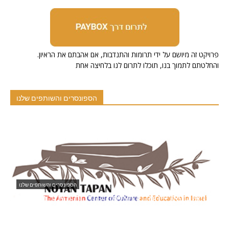
.פרויקט זה מיושם על ידי תרומות והתנדבות, אם אהבתם את הראיון
והחלטתם לתמוך בנו, תוכלו לתרום לנו בלחיצה אחת
הספונסרים והשותפים שלנו
הספונסרים והשותפים שלנו
י
נויאן טפאן – המרכז הארמני לתרבות וחינוך בישראל
10/01/2021