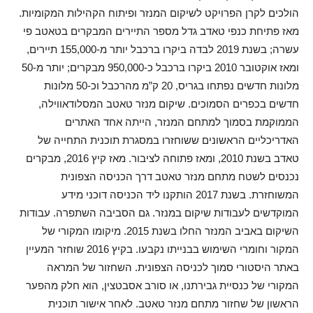
הולכים לקרן הפרויקט לשיקום המנזר ופיתוח הקהילות המקומיות.
מאז פתיחת כנפי טאדב גדל מספר התיירים המבקרים בטאטב פי
עשרה; בשנת 2019 לבדה ביקרו ברכבל יותר מ-155,000 תיירים,
ומאז אוקטובר 2010 ביקרו ברכבל כ-950,000 מבקרים; יותר מ-50
מלונות חדשים נפתחו בגריס, 20 ק”מ מהרכבל וכ-50 מלונות
חדשים בכפרים הסמוכים. שיקום מנזר טאטב המסלודאווילה,
הממוקמת בסמוך למתחם המנזר, הייתה אחד האתרים
האדריכליים הראשונים ששוחזרו במסגרת תוכנית התחייה של
טאדב בשנת 2010, ומאז פתוחה לציבור. מאז קיץ 2016, מבקרים
נכנסים לשטח מתחם מנזר טאטב דרך הכניסה הצפונית
המשוחזרת. בשנת 2017 הותקנו ליד הכניסה דוכני מידע
המוקדשים לעבודות שיקום במנזר. גם הסביבה השתפרה. עבודות
השיקום באביב המנזר החלו בשנת 2015. מיקומו המקורי של
המקור וחומרי השימוש בבנייתו נקבעו. בקיץ 2016 שוחזר המעיין
באתר היסטורי סמוך לכניסה הצפונית. השחזור של המראה
המקורי של כנסיית גבירתנו, או סורב אסבטצין, הוא חלק מהפער
הראשון של שחזור מתחם מנזר טאטב. לאחר אישור תוכנית