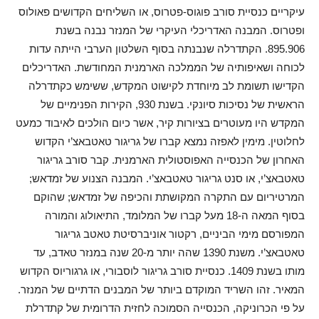
עיקריים כנסיית סורב פוגוס-פטרוס, או השליחים הקדושים פאולוס
ופטרוס. המבנה האדריכלי העיקרי של המנזר נבנה בשנת
895.906. הקתדרלה שנבנתה בסוף השלטון הערבי הייתה עדות
לכוחה ושאיפותיה של הממלכה הארמנית המחודשת. האדריכלים
הקדישו תשומת לב מיוחדת לקישוט המקדש, ששימש כקתדרלה
הראשית של נסיכות סיונקי. בשנת 930, הקירות הפנימיים של
המקדש היו מעוטרים בציורות קיר, אשר כיום הולכים לאיבוד כמעט
לחלוטין. מימין לאפזה נמצא קברו של גריגור טאטבאצ’י הקדוש
האחרון של הכנסייה האפוסטולית הארמנית. קבר סורב גריגור
טאטבאצ’י, או סנט גריגור טאטבאצ’י. המבנה הצנוע של זמדאש;
המרטיריום עם התקרה המקושתת והכיפה של זמדאש; שהוקם
בסוף המאה ה-18 מעל קברו של המלומד, התיאולוג והמורה
המפורסם מימי הביניים, רקטור אוניברסיטת טאטב גריגור
טאטבאצ’י. משנת 1390 שהה יותר מ-20 שנה במנזר טאדב, עד
מותו בשנת 1409. כנסיית סורב גריגור לוסבורי, או גרגוריוס הקדוש
המאיר. זהו השריד המוקדם ביותר של המבנים הדתיים של המנזר.
על פי הכרוניקה, הכנסייה הסמוכה לחזית הדרומית של קתדרלת