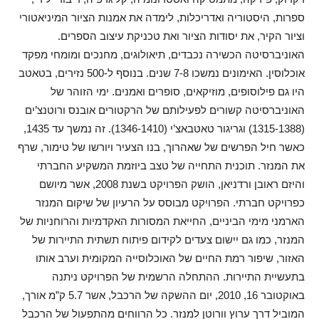
ספרות, היסטוריה ואדריכלות, לימדה את אמנות הציור המיניאטורי
וציור הקיר, את יסודות הציור ואת טכניקת עיצוב הספרים.
האוניברסיטה הכשירה נכבדים, תיאולוגים, מחנכים ומומחי מפקד
אוכלוסין. האימונים נמשכו 7-8 שנים. בנוסף ל-500 נזירים, בטאטב
היו גם פילוסופים, מוזיקאים, סופרים ואמנים. ימי הזוהר של
האוניברסיטה קשורים לפעילותם של הרקטורים אובנס ורוטנצ’ים
(1315-1388) וגריגור טאטבאצ’י (1346-1410). זה נמשך עד 1435,
כאשר חיל הפרשים של שאהרוך, בנו הצעיר ויורשו של טימור, שרף
את המנזר. תוכנית התחייה של טצב ביוזמת המשקיע החברתי
והיזם ראובן ורדניאן, הושק הפרויקט בשנת 2008, אשר מיושם
כפרויקט חברתי. הפרויקט מבוסס על הרעיון של שיקום המנזר
הארמני מימי הביניים, החייאת המסורות האקדמיות והרוחניות של
המנזר, כמו גם יישום צעדים לקידום פיתוח תשתית התיירות של
האזור, שיפור רמת החיים של האוכלוסייה המקומית וערב אותו
בתעשיית התיירות. ההתחלה הרשמית של הפרויקט ניתנה
באוקטובר 16, 2010, יום ההשקה של הרכבל, אשר 5.7 ק”מ אורך,
המוביל דרך ערוץ וורוטן למנזר. כל הרווחים מהתפעול של הרכבל