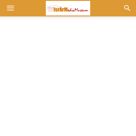
Museum
at
israrmedia.co.il