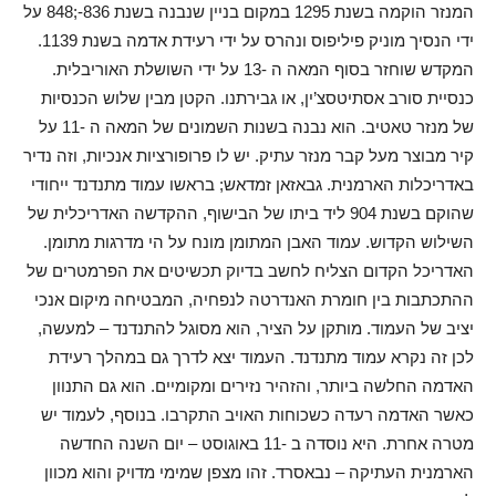
המנזר הוקמה בשנת 1295 במקום בניין שנבנה בשנת 836-;848 על
ידי הנסיך מוניק פיליפוס ונהרס על ידי רעידת אדמה בשנת 1139.
המקדש שוחזר בסוף המאה ה -13 על ידי השושלת האוריבלית.
כנסיית סורב אסתיטסצ’ין, או גבירתנו. הקטן מבין שלוש הכנסיות
של מנזר טאטיב. הוא נבנה בשנות השמונים של המאה ה -11 על
קיר מבוצר מעל קבר מנזר עתיק. יש לו פרופורציות אנכיות, וזה נדיר
באדריכלות הארמנית. גבאזאן זמדאש; בראשו עמוד מתנדנד ייחודי
שהוקם בשנת 904 ליד ביתו של הבישוף, ההקדשה האדריכלית של
השילוש הקדוש. עמוד האבן המתומן מונח על הי מדרגות מתומן.
האדריכל הקדום הצליח לחשב בדיוק תכשיטים את הפרמטרים של
ההתכתבות בין חומרת האנדרטה לנפחיה, המבטיחה מיקום אנכי
יציב של העמוד. מותקן על הציר, הוא מסוגל להתנדנד – למעשה,
לכן זה נקרא עמוד מתנדנד. העמוד יצא לדרך גם במהלך רעידת
האדמה החלשה ביותר, והזהיר נזירים ומקומיים. הוא גם התנוון
כאשר האדמה רעדה כשכוחות האויב התקרבו. בנוסף, לעמוד יש
מטרה אחרת. היא נוסדה ב -11 באוגוסט – יום השנה החדשה
הארמנית העתיקה – נבאסרד. זהו מצפן שמימי מדויק והוא מכוון