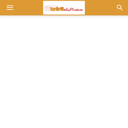
Museum
at
israrmedia.co.il