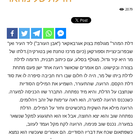
2079
“דלת המהר” מגולפת בצוק אגרבאקאר (“אבן העורב”) ליד העיר ואן
שבפרובינציית וספורקאן (כיום מרכז טחנת ואן בטורקיה).דלתו של
מר היא קיר גדול, מגולף בסלע, עם כיתוב תבנית, הדומה לדלת
בצורה ובקישוט. הם אומרים שכאשר רועה אחד ישן פעם מתחת
לדלת ביתו של מר, היה לו חלום שבו רוח חביבה סיפרה לו את סוד
דלת הקסם. הרועה, שהתעורר, השמיע את המילים הסודיות
שנחצבו על הדלת, והיא מיד נפתחה. התברר שזו הכניסה למערה.
כשנכנס הרועה למערה, הוא ראה ערימות של זהב ויהלומים.
הרועה מילא את השקית בתכשיטים וחזר על המילים. הדלת
נפתחה שוב והוא יצא החוצה, אבל אז הוא התגעגע למקל שנשאר
במערה. נכנס שוב פנימה, הרועה לקח מקל ועמד לעזוב,
כשפתאום שכח את דבריו הסודיים. הם אומרים שעכשיו הוא נמצא