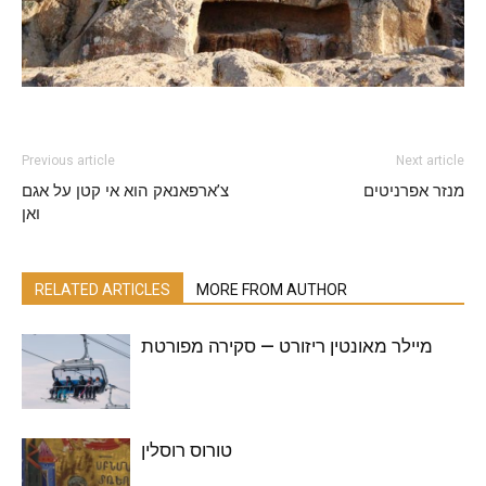
Previous article
Next article
מנזר אפרניטים
צ’ארפאנאק הוא אי קטן על אגם
ואן
RELATED ARTICLES
MORE FROM AUTHOR
מיילר מאונטין ריזורט — סקירה מפורטת
טורוס רוסלין