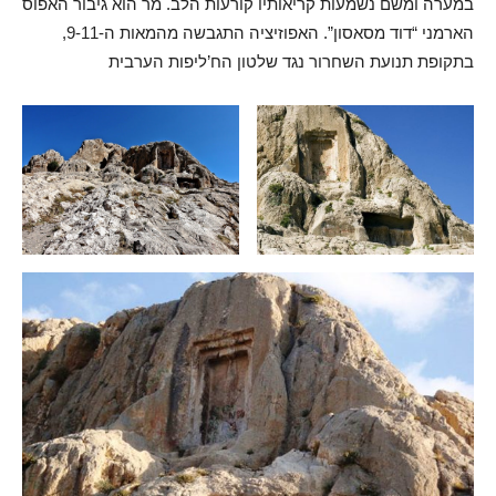
במערה ומשם נשמעות קריאותיו קורעות הלב. מר הוא גיבור האפוס
הארמני “דוד מסאסון”. האפוזיציה התגבשה מהמאות ה-9-11,
בתקופת תנועת השחרור נגד שלטון הח’ליפות הערבית