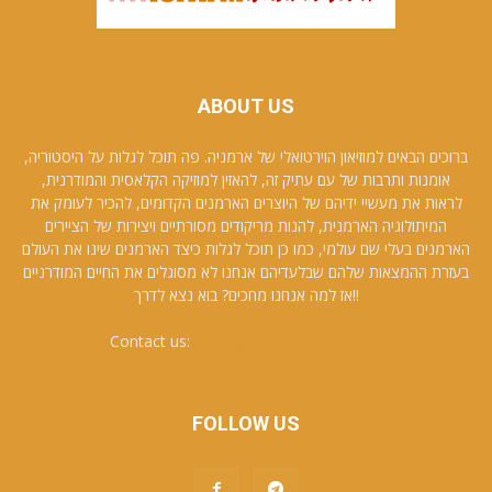
ABOUT US
ברוכים הבאים למוזיאון הוירטואלי של ארמניה. פה תוכל לגלות על היסטוריה,
אומנות ותרבות של עם עתיק זה, להאזין למוזיקה הקלאסית והמודרנית,
לראות את מעשיי ידיהם של היוצרים הארמנים הקדומים, להכיר לעומק את
המיתולוגיה הארמנית, להנות מריקודים מסורתיים ויצירות של הציירים
הארמנים בעלי שם עולמי, כמו כן תוכל לגלות כיצד הארמנים שינו את העולם
בעזרת ההמצאות שלהם שבלעדיהם אנחנו לא מסוגלים את החיים המודרניים
!!אז למה אנחנו מחכים? בוא נצא לדרך
Contact us:
david.galfayan@gmail.com
FOLLOW US