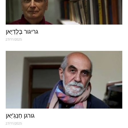
גריגור בֶּלֶדְיָאן
27/11/2025
גורגן חַנְגְ’יַאן
27/11/2025