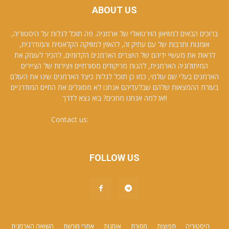
ABOUT US
ברוכים הבאים למוזיאון הוירטואלי של ארמניה. פה תוכל לגלות על היסטוריה,
אומנות ותרבות של עם עתיק זה, להאזין למוזיקה הקלאסית והמודרנית,
לראות את מעשיי ידיהם של היוצרים הארמנים הקדומים, להכיר לעומק את
המיתולוגיה הארמנית, להנות מריקודים מסורתיים ויצירות של הציירים
הארמנים בעלי שם עולמי, כמו כן תוכל לגלות כיצד הארמנים שינו את העולם
בעזרת ההמצאות שלהם שבלעדיהם אנחנו לא מסוגלים את החיים המודרניים
!!אז למה אנחנו מחכים? בוא נצא לדרך
Contact us:
david.galfayan@gmail.com
FOLLOW US
היסטוריה
תפוצות
מסורת
אומנות
אתרי מורשת
השואה הארמנית