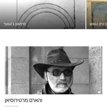
בנתן נגאש
סימאון ג’וגאצי
והארם מרטירוסיאן
27/11/2025