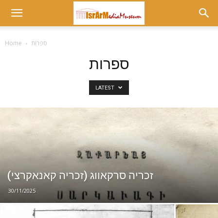
Museum
ספרות
Home
at
ספרות
LATEST
israrmedia.co.il
זכריה סרקאווג (זכריה קאנאקרצי)
30/11/2025