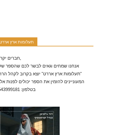
תעלומות ארץ אררט
חברים יקרים,
אנחנו שמחים וגאים לבשר לכם שהספר שלנ
"תעלומות ארץ אררט" יוצא בקרוב לקהל הרח
המעוניינים להזמין את הספר יכולים לפנות אלי
בטלפון: 0543999181