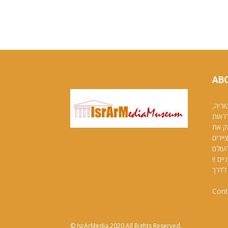
AB
וריה,
לראות
ק את
יירים
העולם
ם !!
לדרך
Cont
© IsrArMedia.2020 All Rights Reserved.