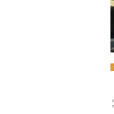
.פרויקט זה מיושם על ידי תרומות והתנדבות, אם אהבתם את