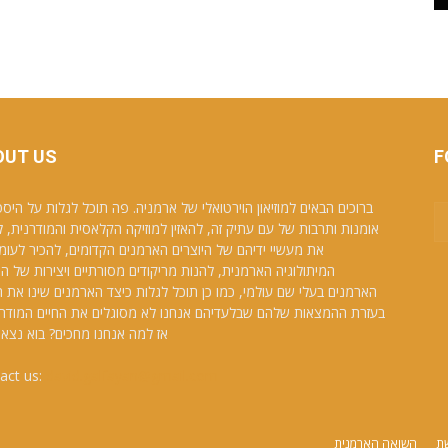
OUT US
F
ברוכים הבאים למוזיאון הוירטואלי של ארמניה. פה תוכל לגלות על היסט
אומנות ותרבות של עם עתיק זה, להאזין למוזיקה הקלאסית והמודרנית, 
את מעשיי ידיהם של היוצרים הארמנים הקדומים, להכיר לעומ
המיתולוגיה הארמנית, להנות מריקודים מסורתיים ויצירות של הצ
הארמנים בעלי שם עולמי, כמו כן תוכל לגלות כיצד הארמנים שינו את 
בעזרת ההמצאות שלהם שבלעדיהם אנחנו לא מסוגלים את החיים המודרניי
אז למה אנחנו מחכים? בוא נצא 
act us:
david.galfayan@gmail.com
שת
השואה הארמנית