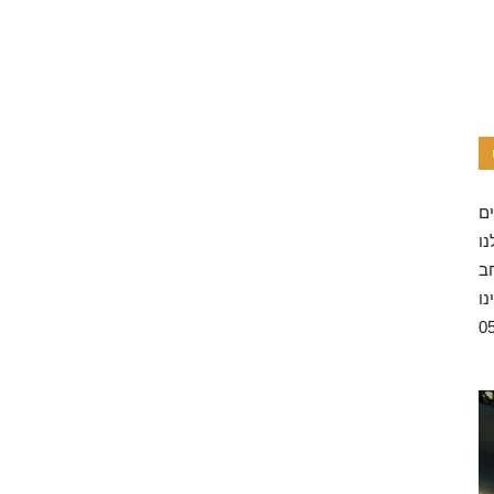
ו
ב
נו