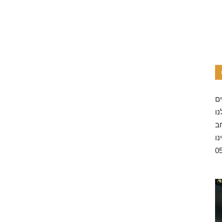
ו
ב
נו