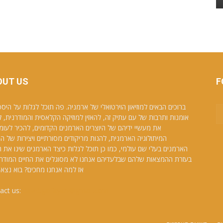
OUT US
F
ברוכים הבאים למוזיאון הוירטואלי של ארמניה. פה תוכל לגלות על היסט
אומנות ותרבות של עם עתיק זה, להאזין למוזיקה הקלאסית והמודרנית, 
את מעשיי ידיהם של היוצרים הארמנים הקדומים, להכיר לעומ
המיתולוגיה הארמנית, להנות מריקודים מסורתיים ויצירות של הצ
הארמנים בעלי שם עולמי, כמו כן תוכל לגלות כיצד הארמנים שינו את 
בעזרת ההמצאות שלהם שבלעדיהם אנחנו לא מסוגלים את החיים המודרניי
אז למה אנחנו מחכים? בוא נצא 
act us:
david.galfayan@gmail.com