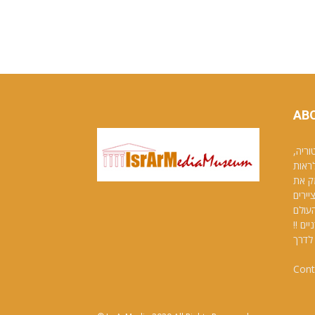
AB
וריה,
לראות
ק את
יירים
העולם
ם !!
לדרך
Cont