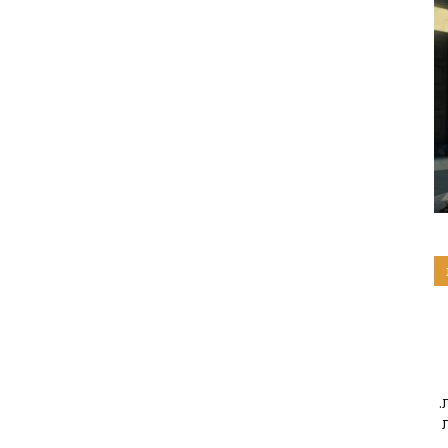
.פרויקט זה מיושם על ידי תרומות והתנדבות, אם אהבתם את