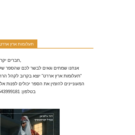
תעלומות ארץ אררט
חברים יקרים,
אנחנו שמחים וגאים לבשר לכם שהספר שלנ
"תעלומות ארץ אררט" יוצא בקרוב לקהל הרח
המעוניינים להזמין את הספר יכולים לפנות אלי
בטלפון: 0543999181