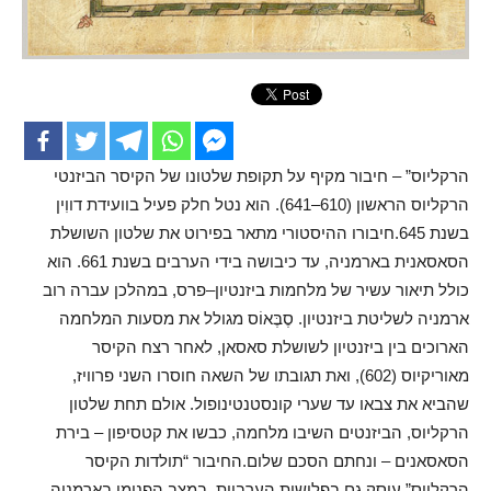
הרקליוס” – חיבור מקיף על תקופת שלטונו של הקיסר הביזנטי
הרקליוס הראשון (610–641). הוא נטל חלק פעיל בוועידת דווִין
בשנת 645.חיבורו ההיסטורי מתאר בפירוט את שלטון השושלת
הסאסאנית בארמניה, עד כיבושה בידי הערבים בשנת 661. הוא
כולל תיאור עשיר של מלחמות ביזנטיון–פרס, במהלכן עברה רוב
ארמניה לשליטת ביזנטיון. סֶבֶּאוֹס מגולל את מסעות המלחמה
הארוכים בין ביזנטיון לשושלת סאסאן, לאחר רצח הקיסר
מאוריקיוס (602), ואת תגובתו של השאה חוסרו השני פרוויז,
שהביא את צבאו עד שערי קונסטנטינופול. אולם תחת שלטון
הרקליוס, הביזנטים השיבו מלחמה, כבשו את קטסיפון – בירת
הסאסאנים – ונחתם הסכם שלום.החיבור “תולדות הקיסר
הרקליוס” עוסק גם בפלישות הערביות, במצב הפנימי בארמניה,