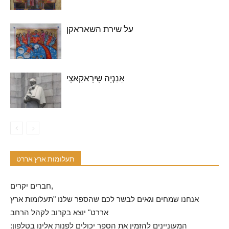
על שירת השאראקן
אַנַנְיָה שִירָאקַאצִי
תעלומות ארץ אררט
חברים יקרים,
אנחנו שמחים וגאים לבשר לכם שהספר שלנו "תעלומות ארץ
אררט" יוצא בקרוב לקהל הרחב
המעוניינים להזמין את הספר יכולים לפנות אלינו בטלפון: