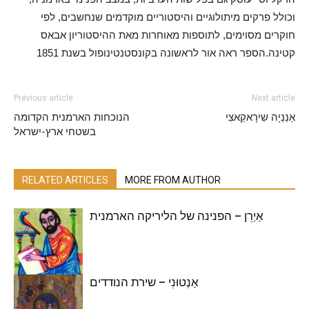
וכולל פרקים מיתולוגיים והיסטוריים מוקדמים שנחשבים, לפי
חוקרים מסוימים, לתוספות מאוחרות מאת ההיסטוריון אבאס
קטינה.הספר ראה אור לראשונה בקונסטנטינופול בשנת 1851
Previous article
Next article
אַנַנְיָה שִירָאקַאצִי
הנוכחות הארמנית הקדומה
בשטחי ארץ-ישראל
RELATED ARTICLES
MORE FROM AUTHOR
אַיְרֵן – הפנינה של הליריקה הארמנית
אַנְטוּנִי – שירת הנודדים