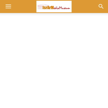
Museum
at
israrmedia.co.il