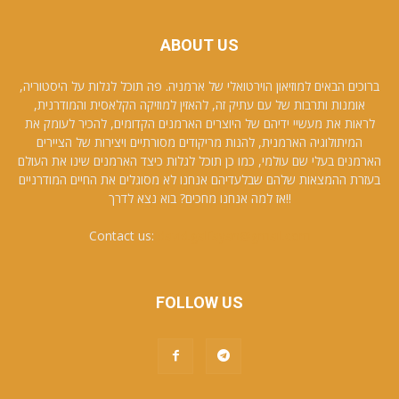
ABOUT US
ברוכים הבאים למוזיאון הוירטואלי של ארמניה. פה תוכל לגלות על היסטוריה,
אומנות ותרבות של עם עתיק זה, להאזין למוזיקה הקלאסית והמודרנית,
לראות את מעשיי ידיהם של היוצרים הארמנים הקדומים, להכיר לעומק את
המיתולוגיה הארמנית, להנות מריקודים מסורתיים ויצירות של הציירים
הארמנים בעלי שם עולמי, כמו כן תוכל לגלות כיצד הארמנים שינו את העולם
בעזרת ההמצאות שלהם שבלעדיהם אנחנו לא מסוגלים את החיים המודרניים
!!אז למה אנחנו מחכים? בוא נצא לדרך
Contact us:
david.galfayan@gmail.com
FOLLOW US