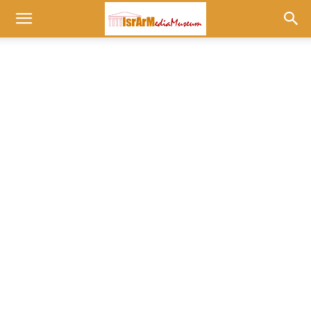
Museum
at
israrmedia.co.il