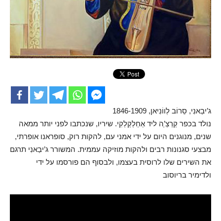
ג’יבַאנִי, סֵרוֹב לְווֹנִיאן, 1846-1909
נולד בכפר קַרְצַ’ַה ליד אַחַלְקַלַקִי. שיריו, שנכתבו לפני יותר ממאה
שנים, מנוגנים היום על ידי אמני עם, להקות רוק, סופראנו אופרתי,
מבצעי סגנונות רבים ולהקות מוזיקה עממית. המשורר ג’יבַאנִי תרגם
את השירים שלו לרוסית בעצמו, ולבסוף הם פורסמו על ידי
ולדימיר בריוסוב