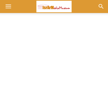
Museum
at
israrmedia.co.il