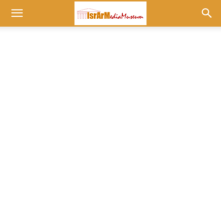
Museum
at
israrmedia.co.il