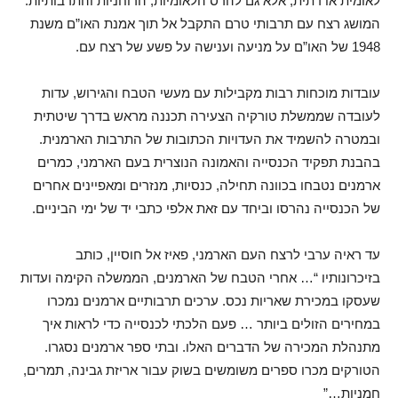
לאומית או דתית, אלא גם להרס הלאומיות, הרוחניות והתרבותיות.
המושג רצח עם תרבותי טרם התקבל אל תוך אמנת האו”ם משנת
1948 של האו”ם על מניעה וענישה על פשע של רצח עם.
עובדות מוכחות רבות מקבילות עם מעשי הטבח והגירוש, עדות
לעובדה שממשלת טורקיה הצעירה תכננה מראש בדרך שיטתית
ובמטרה להשמיד את העדויות הכתובות של התרבות הארמנית.
בהבנת תפקיד הכנסייה והאמונה הנוצרית בעם הארמני, כמרים
ארמנים נטבחו בכוונה תחילה, כנסיות, מנזרים ומאפיינים אחרים
של הכנסייה נהרסו וביחד עם זאת אלפי כתבי יד של ימי הביניים.
עד ראיה ערבי לרצח העם הארמני, פאיז אל חוסיין, כותב
בזיכרונותיו “… אחרי הטבח של הארמנים, הממשלה הקימה ועדות
שעסקו במכירת שאריות נכס. ערכים תרבותיים ארמנים נמכרו
במחירים הזולים ביותר … פעם הלכתי לכנסייה כדי לראות איך
מתנהלת המכירה של הדברים האלו. ובתי ספר ארמנים נסגרו.
הטורקים מכרו ספרים משומשים בשוק עבור אריזת גבינה, תמרים,
חמניות…”