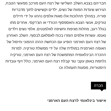
חבריהם בצבא.השלב השלישי של רצח העם מורכב ממעשי הטבח,
הגירוש וצעדות המוות של נשים, ילדים וקשישים לתוך מדבריות
סוריה. במהלך תהלוכות אלו מאות אלפים נהרגו על ידי חיילים
טורקים, אנשי הצבא והאספסוף הכורדי או הצ’רקסי. אחרים מתו
בגלל רעב, מחלות מגיפות וחשיפה לאלמנטים. אלפי נשים וילדים
נאנסו. עשרות אלפים הומרו בכוח לאסלאם.לבסוף, השלב האחרון
של רצח העם הארמני הופיע עם הכחשת ההרג ההמוני וחיסול של
האומה הארמנית במולדת שלה על ידי ממשלת טורקיה. למרות
ההכרה הבינלאומית המתמשכת של רצח העם הארמני, טורקיה
נלחמת באופן עקבי נגד קבלת רצח העם הארמני, כולל זיוף עובדות
היסטוריות, מסעות תעמולה וכו
הכרה
אישור בינלאומי לרצח העם הארמני