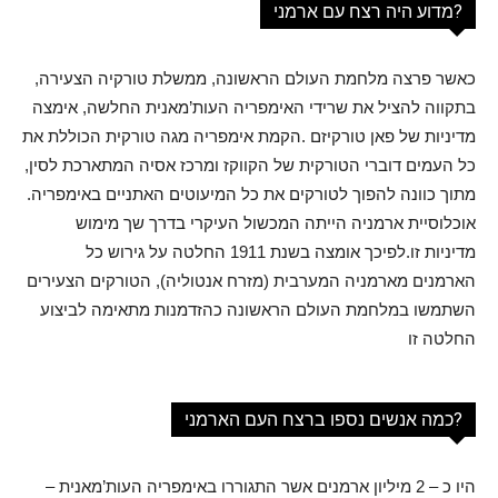
מדוע היה רצח עם ארמני?
כאשר פרצה מלחמת העולם הראשונה, ממשלת טורקיה הצעירה,
בתקווה להציל את שרידי האימפריה העות’מאנית החלשה, אימצה
מדיניות של פאן טורקיזם .הקמת אימפריה מגה טורקית הכוללת את
כל העמים דוברי הטורקית של הקווקז ומרכז אסיה המתארכת לסין,
מתוך כוונה להפוך לטורקים את כל המיעוטים האתניים באימפריה.
אוכלוסיית ארמניה הייתה המכשול העיקרי בדרך שך מימוש
מדיניות זו.לפיכך אומצה בשנת 1911 החלטה על גירוש כל
הארמנים מארמניה המערבית (מזרח אנטוליה), הטורקים הצעירים
השתמשו במלחמת העולם הראשונה כהזדמנות מתאימה לביצוע
החלטה זו
כמה אנשים נספו ברצח העם הארמני?
היו כ – 2 מיליון ארמנים אשר התגוררו באימפריה העות’מאנית –