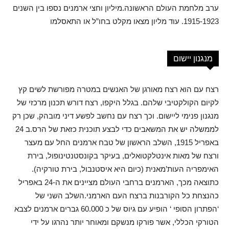
ערב מלחמת העולם הראשונה.מיליון וחצי ארמנים נספו בין השנים
1915-1923. עוד מליון מצאו מקלט בחו”ל או התאסלמו
מנגנון יישום
רצח עם הוא רצח מאורגן של האנשים במטרה מפורשת לשים קץ
לקיום הקולקטיבי שלהם. בגלל היקפו, רצח דורש תכנון מרכזי של
מנגנון פנימי ליישום. וכך רצח עם נחשב לפשע דיני מובהק, שכן רק
לממשלה יש את המשאבים כדי לבצע תוכנית כזאת של הרס.ב 24
באפריל 1915, השלב הראשון של טבח ארמנים החל עם מעצר
ורצח של מאות אינטלקטואלים, בעיקר בקונסטנטינופול, בירת
האימפריה העות’מאנית (כיום היא איסטנבול, בירת טורקיה).
כתוצאה מכך, הארמנים ברחבי העולם מציינים את ה-24 באפריל
כהנצחת כל הקורבנות ברצח העם הארמני.השלב השני של
‘הפתרון הסופי ‘ הופיע עם גיוס של כ 60.000 גברים ארמנים לצבא
הטורקי הכללי, אשר פורקו מנשקם ומאוחר יותר נהרגו על ידי