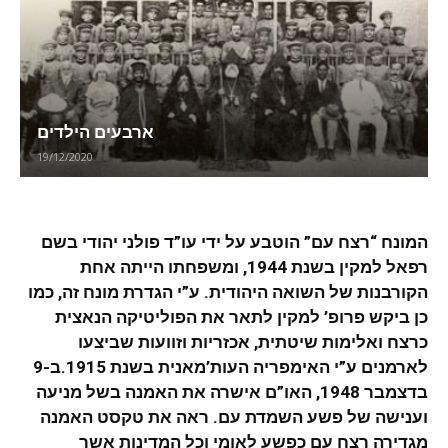
ארבעים הילדים
19/12/2020
המונח “רצח עם” הוטבע על ידי עו”ד פולני יהודי בשם
רפאל למקין בשנת 1944, ומשפחתו הייתה אחת
הקורבנות של השואה היהודית. ע”י הגדרת מונח זה, כמו
כן ביקש פרופ’ למקין לתאר את הפוליטיקה הנאצית
כרצח ואלימות שיטתית, אכזריות וזוועות שביצעו
לארמנים ע”י האימפריה העות’מאנית בשנת 1915.ב-9
בדצמבר 1948, האו”ם אישרה את האמנה בשל מניעה
וענישה של פשע השמדת עם. ראה את טקסט האמנה
מגדירה רצח עם כפשע לאומי וכל המדינות אשר