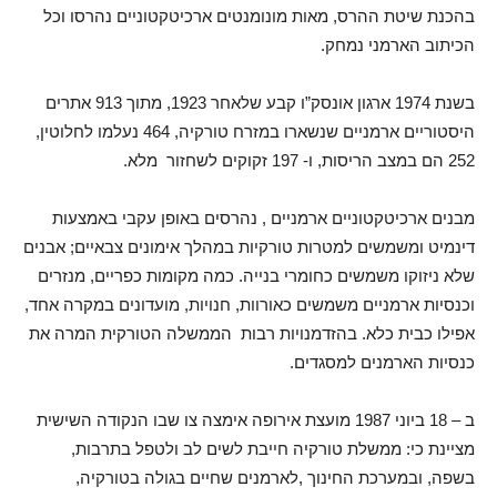
בהכנת שיטת ההרס, מאות מונומנטים ארכיטקטוניים נהרסו וכל
הכיתוב הארמני נמחק.
בשנת 1974 ארגון אונסק”ו קבע שלאחר 1923, מתוך 913 אתרים
היסטוריים ארמניים שנשארו במזרח טורקיה, 464 נעלמו לחלוטין,
252 הם במצב הריסות, ו- 197 זקוקים לשחזור מלא.
מבנים ארכיטקטוניים ארמניים , נהרסים באופן עקבי באמצעות
דינמיט ומשמשים למטרות טורקיות במהלך אימונים צבאיים; אבנים
שלא ניזוקו משמשים כחומרי בנייה. כמה מקומות כפריים, מנזרים
וכנסיות ארמניים משמשים כאורוות, חנויות, מועדונים במקרה אחד,
אפילו כבית כלא. בהזדמנויות רבות הממשלה הטורקית המרה את
כנסיות הארמנים למסגדים.
ב – 18 ביוני 1987 מועצת אירופה אימצה צו שבו הנקודה השישית
מציינת כי: ממשלת טורקיה חייבת לשים לב ולטפל בתרבות,
בשפה, ובמערכת החינוך ,לארמנים שחיים בגולה בטורקיה,