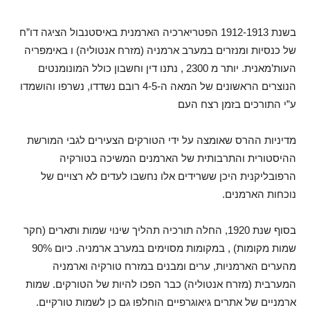
בשנת 1912-1913 הפטריארכיה הארמנית באיסטנבול הציגה דו”ח
של כנסיות ומנזרים במערב ארמניה (מזרח אנטוליה) ו באימפריה
העות’מאנית. יותר מ 2300 , נתנו דין וחשבון כולל המונומנטים
הנוצרים הראשונים של המאה ה-4-5 רובם נשדדו, נשרפו והושמדו
ע”י התורכים בזמן רצח העם
מדיניות ההרס שאומצה על ידי הטורקים הצעירים לגבי המורשת
ההיסטורית והתרבותית של הארמנים המשיכה בטורקיה
הרפובליקנית היכן ששרידים אלו נחשבו לעדים לא רצויים של
נוכחות הארמנים.
בסוף שנת 1920, החלה תורכיה תהליך שינוי שמות ותארים (חקר
שמות מקומות) , במקומות מסוימים במערב ארמניה. כיום 90%
מהערים הארמניות, ערים ומבנים במזרח טורקיה וארמניה
המערבית (מזרח אנטוליה) כבר הפכו להיות של הטורקים. שמות
ארמניים של אתרים גיאוגרפיים הוחלפו גם כן לשמות טורקיים.