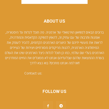
ABOUT US
ברוכים הבאים למוזיאון הוירטואלי של ארמניה. פה תוכל לגלות על היסטוריה,
אומנות ותרבות של עם עתיק זה, להאזין למוזיקה הקלאסית והמודרנית,
לראות את מעשיי ידיהם של היוצרים הארמנים הקדומים, להכיר לעומק את
המיתולוגיה הארמנית, להנות מריקודים מסורתיים ויצירות של הציירים
הארמנים בעלי שם עולמי, כמו כן תוכל לגלות כיצד הארמנים שינו את העולם
בעזרת ההמצאות שלהם שבלעדיהם אנחנו לא מסוגלים את החיים המודרניים
!!אז למה אנחנו מחכים? בוא נצא לדרך
Contact us:
david.galfayan@gmail.com
FOLLOW US