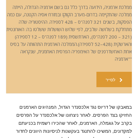
ממלכת ארמניה, הידועה בדרך כלל גם בשם ארמניה הגדולה, הייתה
ממלכה שהתקיימה בדרום-מערב הקווקז ובמזרח אסיה הקטנה, עם כמה
הפסקות, בשנים 321 לפנה"ס – 428 לספירה. ההיסטוריה שלה
מתחלקת בשלושה שלבים, לפי שלוש השושלות ששלטו בה: האורונטית
(321 – 200 לפנה"ס), הארתשסית (189 לפנה"ס – 12 לספירה)
והארשקית (428–52 לספירה).הממלכה הארמנית התהוותה על בסיס
אחת האחשדרפנים של האימפריה הפרסית האחמנית, שנקראה
"ארמניה"
לסייר
במאבקו של דריוס נגד אלכסנדר הגדול, המנהיגים הארמנים
החזיקו בצד הפרסים. לאחר ניצחונו של אלכסנדר על הפרסים
בקרב על גוגמלה, הארמנים, לאחר שהכירו רשמית בכניעתם
למקדונים, המשיכו להתנגד בעקשנות לניסיונות היוונים לחדור