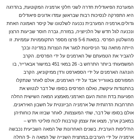
המערכת הפיאודלית חדרה לשני חלקי ארמניה המקוטעת, בהדרגה
היא התפרקה לנסיכות רבות שבראשן עמדו אדונים פיאודלים
גדולים.ארמניה המערבית נכנעה לשלטונו של קיסר האמונה האחת
ונכנעה לגל חדש של הלניזציה, במזרח, גברה חוסר שביעות הרצון
מהשלטון הפרסי. במאות 5-6 פרצו מספר התקוממויות עממיות. זו
הייתה מחאה נגד הניסיונות למגר את הנצרות במדינה ובכך
להגביר את הטמעתם של הארמנים על ידי הפרסים. הקרב
המשמעותי ביותר התרחש ב- 26 במאי 451 במישור אבארייר, בו
הונהגה הארמנים על ידי הספארפט ורדן ממיקוניאן. הקרב
המפורסם באוורייר אבד על ידי הארמנים, אולם לאחר שנתקלו
בהתנגדות עיקשת, נאלצו הפרסים בסופו של דבר לנטוש את
הפגיעות בדת וזהות העם הארמני.מאמצע המאה השישית החלה
התרחבות הדרגתית של ארמניה הביזנטית על חשבון האיראנים.
אולם בסופו של דבר, שתי המעצמות, לאחר שבזזו את כוחותיהן
במאבק ארוך, מצאו את עצמן קורבנות לכוח פוליטי חדש –
הח’ליפות הערבית. בשנים האחרונות של המאה השביעית נכבשה
ארמניה על ידי הערבים.במחצית השנייה של המאה ה -9 החלה