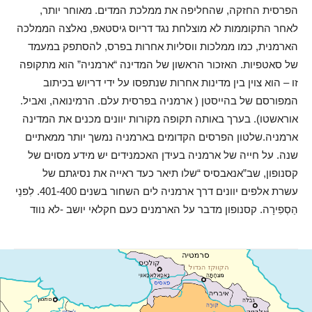
הפרסית החזקה, שהחליפה את ממלכת המדים. מאוחר יותר,
לאחר התקוממות לא מוצלחת נגד דריוס גיסטאפ, נאלצה הממלכה
הארמנית, כמו ממלכות ווסליות אחרות בפרס, להסתפק במעמד
של סאטפיות. האזכור הראשון של המדינה “ארמניה” הוא מתקופה
זו – הוא צוין בין מדינות אחרות שנתפסו על ידי דריוש בכיתוב
המפורסם של בהייסטן ( ארמניה בפרסית עלם. הרמינואה, ואביל.
אוראשטו). בערך באותה תקופה מקורות יוונים מכנים את המדינה
ארמניה.שלטון הפרסים הקדומים בארמניה נמשך יותר ממאתיים
שנה. על חייה של ארמניה בעידן האכמנידים יש מידע מסוים של
קסנופון, שב”אנאבסיס “שלו תיאר כעד ראייה את נסיגתם של
עשרת אלפים יוונים דרך ארמניה לים השחור בשנים 401-400. לִפנֵי
הַסְפִירָה. קסנופון מדבר על הארמנים כעם חקלאי יושב -לא נווד