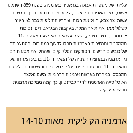
עלייתו של משפחת אצולה בגראטיד בארמניה. בשנת 859 השתלט
אשוט, נסיך משפחת בגראטיד, על ארמניה בתואר נסיך הנסיכים.
עשות יצר צבא, חיזק את הכוח, ואחריו הח’ליפות כבר לא העזה
לשלול ממנו את תואר המלך. בעקבות הבגראטידים, נסיכות
ארטסריד, נסיכי סיוניק, השיגו עצמאות.מאמצע המאה ה -11
הממלכות והנסיכות הארמנית החלו לדעוך במהירות. הסתערותם
של כובשים חדשים, הטורקים הסלג’וקיים, שהחלו את מסעותיהם
נגד ארמניה במחצית השנייה של המאה ה -11. ברבע האחרון של
המאה ה -11 נהרסה המדינה על ידי מלחמות ופשיטות. הסלג’וקים
התבססו במהרה בארצות ארמניה הדרומית, משם נאלצה
האוכלוסייה הארמנית להגר לביזנטיון. כך קמה ממלכה ארמנית
חדשה-קיליקיה
ארמניה הקיליקית: מאות 14-10