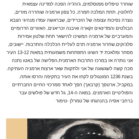
שוחרר טיפליס ממוסלמים, ג’ורג’יה הפכה למדינה עצמאית
לחלוטין. תחת המלכה תמרה, כל צפון ארמניה שוחררה מזרים,
נוצרה נסיכות עצומה של הזכרידים, שבראשה עמדו מנהיגי הצבא
הבולטים והמדינאים זקארה ואיבנה זכריאנים. האזורים הדרומיים
והמערביים של ארמניה המשיכו להישאר תחת שלטון אמירות
סלג’וקים.שחרור ארמניה תרם לעליית הכלכלה והתרבות. יישובים,
מסחר ומלאכת יד השיגו התפתחות משמעותית במאות 13-12 העיר
אני נותרה אז במרכז התרבות הארמנית.הפלישה של באטו נתנה
מכה קשה לשגשוגה של אני ולתקוות שאר ארצות ארמניה העתיקה.
בשנת 1236 המונגולים לקחו את העיר בתקיפה והרסו אותה.
במקביל, ארטסך (קרבאך) הפך לאחד ממרכזי החיים החברתיים
והפוליטיים הארמנים. במאה ה-14, גל חדש של פולשים עבר
ברחבי אסיה בהנהגתו של טמרלן -טימור