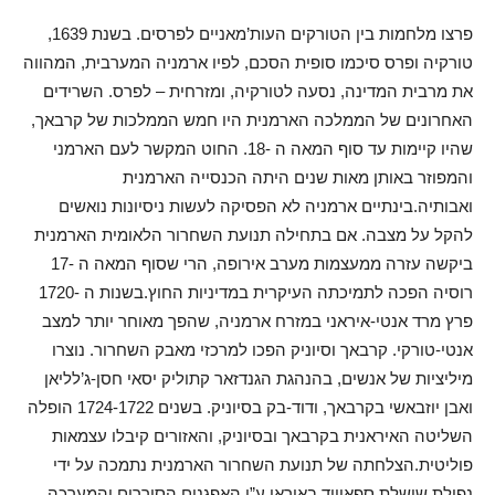
פרצו מלחמות בין הטורקים העות’מאניים לפרסים. בשנת 1639,
טורקיה ופרס סיכמו סופית הסכם, לפיו ארמניה המערבית, המהווה
את מרבית המדינה, נסעה לטורקיה, ומזרחית – לפרס. השרידים
האחרונים של הממלכה הארמנית היו חמש הממלכות של קרבאך,
שהיו קיימות עד סוף המאה ה -18. החוט המקשר לעם הארמני
והמפוזר באותן מאות שנים היתה הכנסייה הארמנית
ואבותיה.בינתיים ארמניה לא הפסיקה לעשות ניסיונות נואשים
להקל על מצבה. אם בתחילה תנועת השחרור הלאומית הארמנית
ביקשה עזרה ממעצמות מערב אירופה, הרי שסוף המאה ה -17
רוסיה הפכה לתמיכתה העיקרית במדיניות החוץ.בשנות ה -1720
פרץ מרד אנטי-איראני במזרח ארמניה, שהפך מאוחר יותר למצב
אנטי-טורקי. קרבאך וסיוניק הפכו למרכזי מאבק השחרור. נוצרו
מיליציות של אנשים, בהנהגת הגנדזאר קתוליק יסאי חסן-ג’לליאן
ואבן יוזבאשי בקרבאך, ודוד-בק בסיוניק. בשנים 1724-1722 הופלה
השליטה האיראנית בקרבאך ובסיוניק, והאזורים קיבלו עצמאות
פוליטית.הצלחתה של תנועת השחרור הארמנית נתמכה על ידי
נפילת שושלת ספאוויד באיראן ע”י האפגנים הסוררים והמערכה