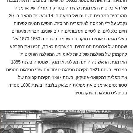
התנועה, בראשות מוסטפא כמאל, לא שיפרו בשום צורה את מצבה
של האוכלוסייה הארמנית ששרדה בטורקיה.גורלה של ארמניה
המזרחית במחצית השנייה של המאה ה -19 וראשית המאה ה -20
נקבע על ידי הכניסה לאימפריה הרוסית. הופיעו תנאים לפיתוח
חיים כלכליים, פוליטיים ותרבותיים.חוגים שונים, חברות ואיגודים
בעלי מגמה לאומית-דמוקרטית שקמה בשנות ה 1870-1860 על
שטחה של ארמניה המזרחית והמערבית כאחד, הכינו את הקרקע
להקמתן של מפלגות פוליטיות לאומיות. המפלגה הפוליטית
הארמנית הראשונה הייתה מפלגת ארמנקן, שנוסדה בשנת 1885
במרסיי. בשנת 1921 הקימה מפלגה זו יחד עם שתי מפלגות נוספות
את מפלגת רמקוואר-אזטקאן. בשנת 1887 הקימה קבוצה של
סטודנטים ארמנים את מפלגת הנצ’אק בז’נבה. בשנת 1890 נוסדה
בטיפליס מפלגת דשנקוצוטיון