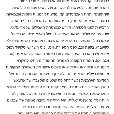
לדרום הקווקז. מיד לאחר מותו של אלכסנדר, אזורי הרמות
הארמניות הפכו למעשה לחופשיים, ועל בסיס אגודות פוליטיות
שהתפתחו תחת האכמנידים קמו מדינות ארמניות חזקות ועצמאיות
כמעט – ארמניה הקטנה, סופנה וארמניה הגדולה.בסוף המאה
הרביעית לפני הספירה. היורש למשפחת האצילים של ארוונדוני,
שנציגיה היו שליטי הסאטראפי ה -13 של האכמנידים, הכריז על
עצמו כמלך הממלכה הארמנית שמרכזה בארמביר (ארגיסטיכינילי
לשעבר). בשנת 220 לפני הספירה. אנטיוכוס השלישי סלוקיד תפס
את ממלכת אררט ואיחד אותה עם האזור הראשי של ארמניה (אגן
אגם ואן). מאותה תקופה, האזורים המאוחדים החלו להיקרא
ארמניה הגדולה או הגדולה. אנטיוכוס אישר את השושלת המקומית
ארטאש כשליט ארמניה הגדולה.זמן המעצמה הגבוהה ביותר של
המדינה הארמנית נקשר לתקופת שלטונו של נכדו של ארטאש,
טיגרן השני. בירת המדינה, טיגרנקרט, הפכה לאחד ממרכזי המדע
ההלניסטי, האמנות והספרות.האימפריה העצומה של טיגרן לא
הייתה מדינה אינטגראלית; היא הייתה תערובת מגוונת של שבטים
ועמים בשלבים שונים של התפתחות חברתית ותרבותית.
האימפריה כיסתה את מרבית אסיה הקטנה, היא התפשטה