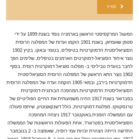
לסייר
המעגל המרקסיסטי הראשון בארמניה נוסד בשנת 1899 על ידי
סטפן שאומיאן. בשנת 1901 הוקמו ועדות של המפלגה הרוסית
הסוציאליסטית הדמוקרטיות בטיפליס, בטומי ובאקו. בקיץ 1902
נוצר איחוד הסוציאל-דמוקרטים הארמנים בטיפליס, שלימים הפך
לחבר בוועדת טביליסי ב- מפלגה סוציאל דמוקרטית רוסית. בסוף
1902 נוצר התא הראשון של המפלגה הרוסית הסוציאליסטית
הדמוקרטיות בירבן, ובמאי 1905 הוקמה ועדה של המפלגה הרוסית
הסוציאליסטית הדמוקרטיות.המהפכה הבורגנית-דמוקרטית
בפברואר בשנת 1917 החיה משמעותית את החיים הפוליטיים של
טרנסקווקז. מפלגות דמוקרטיות, כולל דשנקאצוטיון, שיתפו פעולה
עם הממשלה הזמנית.באוקטובר 1917 ניצחה המהפכה
הסוציאליסטית בפטרוגרד. אחת הפעולות הראשונות של הממשלה
החדשה הייתה הצהרת זכויות עמי רוסיה, שאומצה ב- 2 בנובמבר
1917. עמי טרנסקווקז ניצלו את הצו הזה ב- 9 באפריל 1918, כאשר