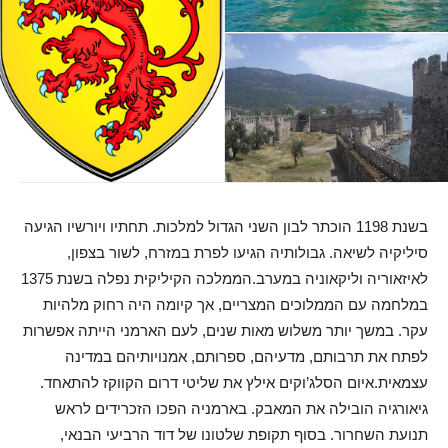
בשנת 1198 הוכתר לבון השני הגדול למלכות. תחתיו ויורשיו הגיעה
סיליקיה לשיאה. גבולותיה הגיעו לפרת במזרח, לשור בצפון,
לאיזאוריה וליקאוניה במערב.הממלכה הקיליקית נפלה בשנת 1375
במלחמה עם הממלוכים המצריים, אך קיומה היה רחוק מלהיות
עקר. במשך יותר משלוש מאות שנים, לעם הארמני הייתה אפשרות
לפתח את תרבותם, מדעיהם, ספרותם, אמנויותיהם במדינה
עצמאית.איום הסלג’וקים אילץ את שליטי דרום הקווקז להתאחד.
גיאורגיה הובילה את המאבק. בארמניה הפכו הזכרידים לראש
תנועת השחרור. בסוף תקופת שלטונו של דוד הרביעי הבנאי,