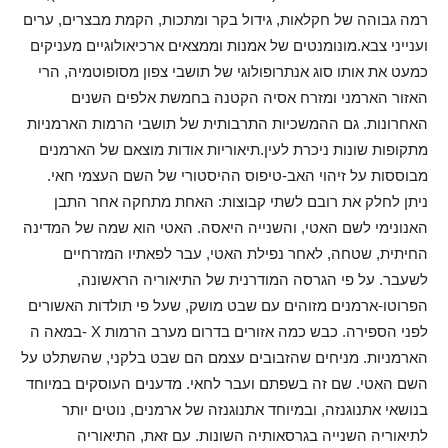
רמה גבוהה של חקלאות, גידול בקר ומתכות, הקמת מבצרים, ערים
וענייני צבא.מונומנטים של אמנות וממצאים ארכיאולוגיים מעניקים
כמעט את אותו סוג אנתרופולוגי של תושבי צפון מסופוטמיה, הרי
האזור הארמני ומזרח אסיה הקטנה בחמשת אלפים השנים
האחרונות. גם ההמשכיות התרבותית של תושבי הרמות הארמניות
מתקופות שונות ניכרת לעין.תיאוריות אודות מוצאם של הארמנים
מבוססות על זיהוי האב-טיפוס ההיסטורי של השם העצמי חאי.
ניתן לחלק את רובם לשתי קבוצות: האחת מתחקה אחר התבן
האנונימי לשם האטי, והשנייה היאסה. האטי הוא שמה של המדינה
החיתית, שטחה, לאחר נפילת האטי, עבר לפאתיו המזרחיים
לשעבר. על פי הגרסה המודרנית של התיאוריה הראשונה,
הפרוטו-ארמנים מזוהים עם שבט מושק, שעל פי תולדות האשורים
במאה ה- X לפני הספירה. כבש כמה אזורים בדרום מערב הרמות
הארמניות. מניחים שהזבובים עצמם הם שבט בלקני, שהשתלט על
השם האטי. שם זה בשפתם ועבר לחאי. מדענים העוסקים במיוחד
בנושאי אתנוגנזה, ובמיוחד אתנוגנזה של ארמנים, נוטים יותר
לתיאוריה השנייה בגרסאותיה השונות. עם זאת, התיאוריה