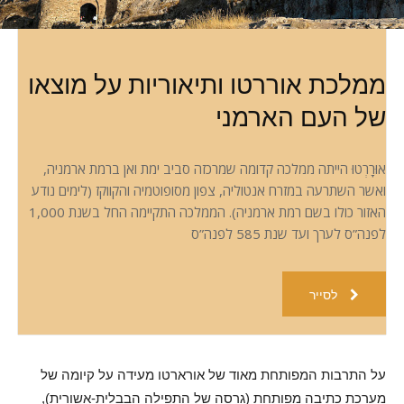
ממלכת אוררטו ותיאוריות על מוצאו
של העם הארמני
אוּרָרְטוּ הייתה ממלכה קדומה שמרכזה סביב ימת ואן ברמת ארמניה,
ואשר השתרעה במזרח אנטוליה, צפון מסופוטמיה והקווקז (לימים נודע
האזור כולו בשם רמת ארמניה). הממלכה התקיימה החל בשנת 1,000
לפנה”ס לערך ועד שנת 585 לפנה”ס
לסייר
על התרבות המפותחת מאוד של אורארטו מעידה על קיומה של
מערכת כתיבה מפותחת (גרסה של התפילה הבבלית-אשורית),