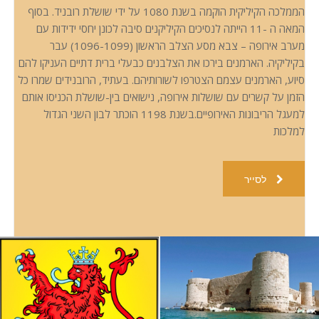
הממלכה הקיליקית הוקמה בשנת 1080 על ידי שושלת רובניד. בסוף
המאה ה -11 הייתה לנסיכים הקיליקנים סיבה לכונן יחסי ידידות עם
מערב אירופה – צבא מסע הצלב הראשון (1096-1099) עבר
בקיליקיה. הארמנים בירכו את הצלבנים כבעלי ברית דתיים העניקו להם
סיוע, הארמנים עצמם הצטרפו לשורותיהם. בעתיד, הרובנידים שמרו כל
הזמן על קשרים עם שושלות אירופה, נישואים בין-שושלת הכניסו אותם
למעגל הריבונות האירופיים.בשנת 1198 הוכתר לבון השני הגדול
למלכות
לסייר