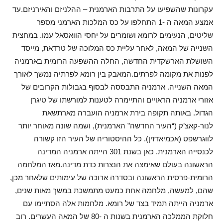
עקרונות שהשפיעו על התרבות הארמנית – ההלניזם והאירניזם.עד
אמצע המאה ה -1 התחלפו על כס המלכות הארמני מספר
שליטים, הנעימים לרומא ושומרים על יחסי הוואסאל עמו. במחצית
השנייה של המאה, לאחר עליית כס המלוכה של טרדאת, מייסד
השושלת הארשקדית החדשה, החלה ההשפעה הרומית בארמניה
לפנות את מקומה לפרתים.המאבק בין רומא לפרתיה נמשך לאורך
המאה השנייה. ארמניה התבססה לבסוף בגבולות הקרובים של
אזורי ארמניה הראויים והתיימרה לטענות למורשתו של טיגרן
הגדול. באותה תקופה בירת ארמניה הועברה מארתשאת
לנור-קאצ’ק (“העיר החדשה” הארמנית), ושמה שונה מאוחר יותר
לווגרשפט (אכמיאדזין). כל ההיסטוריה של העיר הזו קשורה
לכנסייה הארמנית. כאן בשנת 301 הייתה ארמניה המדינה
הראשונה בעולם שאימצה את הנצרות כדת מדינה.מאז המלחמה
הרומית-פרסית הראשונה ובסדרה ארוכה של עימותים שלאחר מכן,
שהם, למעשה, מלחמה אחת כמעט מתמשכת במשך מאות שנים,
ארמניה הייתה תמיד בצד של רומא. מלחמות אלה הסתיימו עם
חלוקת הממלכה הארמנית בשנות ה -80 של המאה העשרים. רוב