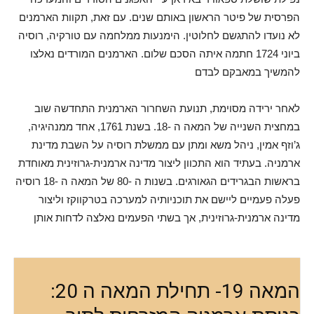
הפרסית של פיטר הראשון באותם שנים. עם זאת, תקוות הארמנים
לא נועדו להתגשם לחלוטין. הימנעות ממלחמה עם טורקיה, רוסיה
ביוני 1724 חתמה איתה הסכם שלום. הארמנים המורדים נאלצו
להמשיך במאבקם לבדם
לאחר ירידה מסוימת, תנועת השחרור הארמנית התחדשה שוב
במחצית השנייה של המאה ה -18. בשנת 1761, אחד ממנהיגיה,
ג’וזף אמין, ניהל משא ומתן עם ממשלת רוסיה על השבת מדינת
ארמניה. בעתיד הוא התכוון ליצור מדינה ארמנית-גרוזינית מאוחדת
בראשות הבגרידים הגאורגים. בשנות ה -80 של המאה ה -18 רוסיה
פעלה פעמיים ליישם את תוכניותיה למערכה בטרקווקז וליצור
מדינה ארמנית-גרוזינית, אך בשתי הפעמים נאלצה לדחות אותן
המאה 19- תחילת המאה ה 20: