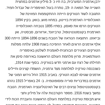
ירבן.ארמניה המערבית, בה חיו כ -3 מיליון ארמנים במחצית
השנייה של המאה ה -19, נותרה בעול האימפריה של עבדול-חמיד.
התגובה לשוד הטורקים הייתה ההתקוממות המזוינת של
האוכלוסייה הארמנית בזייטון, במחוז מוש, בוואן. בקיץ 1894
הטורקים הרסו את סאסון. בסתיו 1895 נטבחה האוכלוסייה
הארמנית בקונסטנטינופול, טרביזונד, ארזורום, סבסטיה, ואן
ובייאזט. התוצאה הנוראה של הטבח בשנים 1894-1896 הייתה 300
אלף ארמנים הרוגים.לאחר ההפיכה בשנת 1908 עלתה מפלגת
הטורקים הצעירים הבורגנית-לאומנית לשלטון באימפריה
העות’מאנית. פרוץ מלחמת העולם הראשונה באירופה סימן את
תחילתו של רצח עם ארמני חדש בטורקיה. בסוף שנת 1914,
כשנכנסה טורקיה למלחמה מצד גרמניה, הושמדו קצינים וחיילים
ארמנים שגויסו לצבא הטורקי. באביב 1915 החל גירוש המוני של
ארמנים במדבריות סוריה ומסופוטמיה. ב- 24 באפריל 1915 נהרגו
בקונסטנטינופול נציגים רבים של האינטליגנציה הארמנית. הטבח
נמשך בשנת 1916. מספר הקורבנות עלה על מיליון וחצי
איש.תבוסת טורקיה במלחמת העולם הראשונה והעברת הכוח לידי